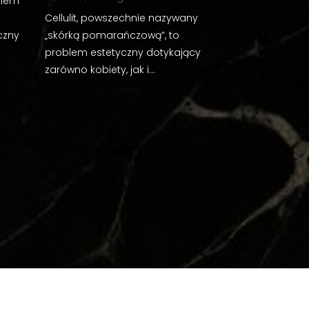
anem
Cellulit, powszechnie nazywany
czny
„skórką pomarańczową”, to
problem estetyczny dotykający
zarówno kobiety, jak i...