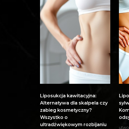
Liposukcja kawitacyjna:
Lip
Alternatywa dla skalpela czy
sylw
zabieg kosmetyczny?
Kom
Wszystko o
odsy
ultradźwiękowym rozbijaniu
utwo