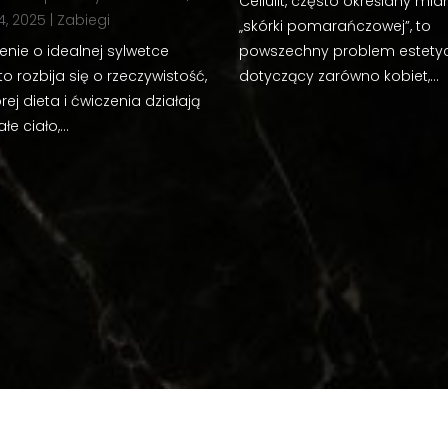
Cellulit, często określany mi
4, 2025
|
Zabiegi
„skórki pomarańczowej”, to
enie o idealnej sylwetce
powszechny problem estety
o rozbija się o rzeczywistość,
dotyczący zarówno kobiet,...
rej dieta i ćwiczenia działają
łe ciało,...