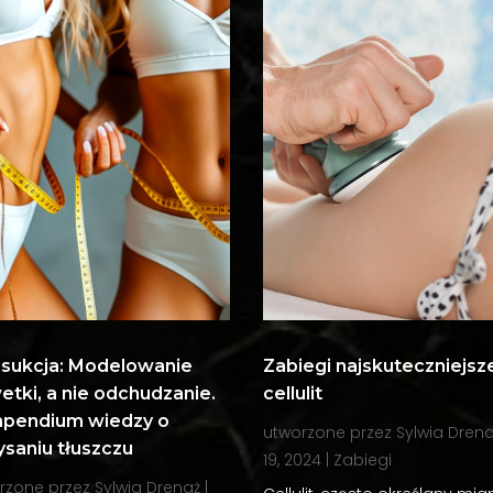
osukcja: Modelowanie
Zabiegi najskuteczniejsz
etki, a nie odchudzanie.
cellulit
pendium wiedzy o
utworzone przez
Sylwia Dren
saniu tłuszczu
19, 2024
|
Zabiegi
rzone przez
Sylwia Drenaż
|