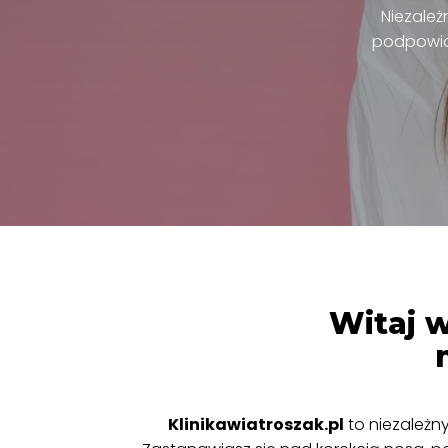
Niezależ
podpowiad
Witaj w
Klinikawiatroszak.pl
to niezależn