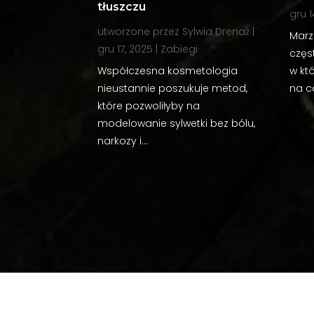
tłuszczu
gru 1
utworzone przez
Sylwia Drenaż
|
Marz
gru 17, 2025
|
Zabiegi
częst
Współczesna kosmetologia
w któ
nieustannie poszukuje metod,
na ca
które pozwoliłyby na
modelowanie sylwetki bez bólu,
narkozy i...