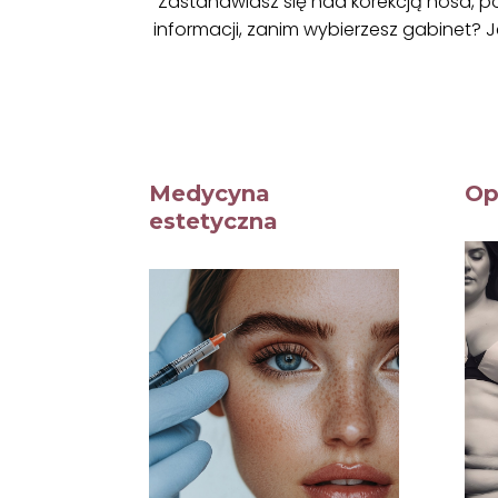
Zastanawiasz się nad korekcją nosa, 
informacji, zanim wybierzesz gabinet? 
Medycyna
Op
estetyczna