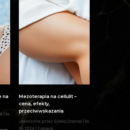
e na
Mezoterapia na cellulit –
cena, efekty,
przeciwwskazania
aż
|
lis
utworzone przez
Sylwia Drenaż
|
lis
19, 2024
|
Zabiegi