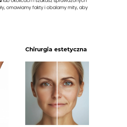
u
lub okolicach i szukasz sprawdzonych
uły, omawiamy fakty i obalamy mity, aby
Chirurgia estetyczna