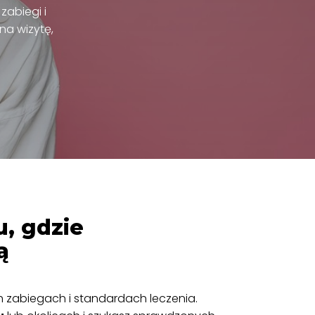
zabiegi i
na wizytę,
u, gdzie
ą
h zabiegach i standardach leczenia.