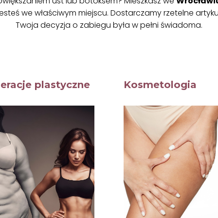
powiększaniem ust lub botoksem? Mieszkasz we
Wrocławi
Jesteś we właściwym miejscu. Dostarczamy rzetelne artyk
Twoja decyzja o zabiegu była w pełni świadoma.
eracje plastyczne
Kosmetologia