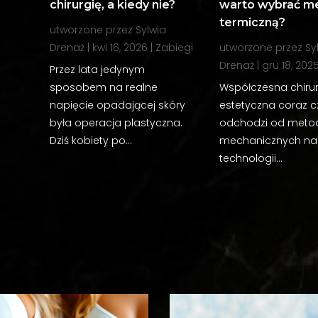
chirurgię, a kiedy nie?
warto wybrać m
termiczną?
utworzone przez
Sylwia
Drenaż
|
kwi 16, 2026
|
Zabiegi
utworzone przez
Sy
Drenaż
|
gru 18, 202
Przez lata jedynym
sposobem na realne
Współczesna chiru
napięcie opadającej skóry
estetyczna coraz c
była operacja plastyczna.
odchodzi od metod
Dziś kobiety po...
mechanicznych na 
technologii...