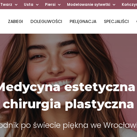
 Twarz
Usta
Piersi
Modelowanie sylwetki
Kończy
ZABIEGI
DOLEGLIWOŚCI
PIELĘGNACJA
SPECJALIŚCI
Medycyna estetyczna 
chirurgia plastyczna
dnik po świecie piękna we Wrocławiu