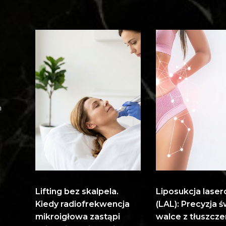
m
Lifting bez skalpela.
Liposukcja lase
Kiedy radiofrekwencja
(LAL): Precyzja ś
mikroigłowa zastąpi
walce z tłuszcze