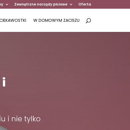
ny
Zewnętrzne narządy płciowe
Oferta
CIEKAWOSTKI
W DOMOWYM ZACISZU
i
 i nie tylko