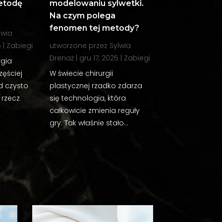
etodę
modelowaniu sylwetki.
Na czym polega
fenomen tej metody?
lwia
5
|
Zabiegi
utworzone przez
Sylwia
Drenaż
|
gru 17, 2025
|
Zabiegi
rgia
zęściej
W świecie chirurgii
 czysto
plastycznej rzadko zdarza
rzecz
się technologia, która
całkowicie zmienia reguły
gry. Tak właśnie stało...