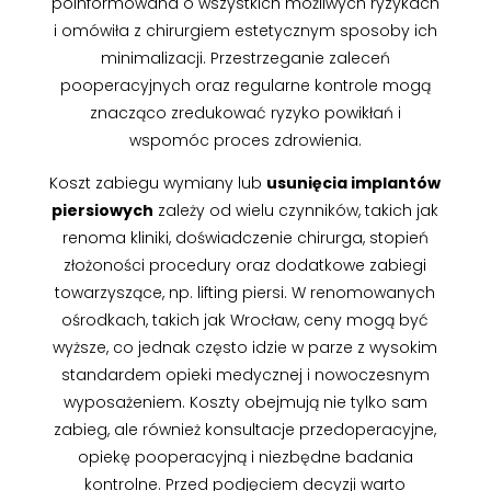
poinformowana o wszystkich możliwych ryzykach
i omówiła z chirurgiem estetycznym sposoby ich
minimalizacji. Przestrzeganie zaleceń
pooperacyjnych oraz regularne kontrole mogą
znacząco zredukować ryzyko powikłań i
wspomóc proces zdrowienia.
Koszt zabiegu wymiany lub
usunięcia implantów
piersiowych
zależy od wielu czynników, takich jak
renoma kliniki, doświadczenie chirurga, stopień
złożoności procedury oraz dodatkowe zabiegi
towarzyszące, np. lifting piersi. W renomowanych
ośrodkach, takich jak Wrocław, ceny mogą być
wyższe, co jednak często idzie w parze z wysokim
standardem opieki medycznej i nowoczesnym
wyposażeniem. Koszty obejmują nie tylko sam
zabieg, ale również konsultacje przedoperacyjne,
opiekę pooperacyjną i niezbędne badania
kontrolne. Przed podjęciem decyzji warto