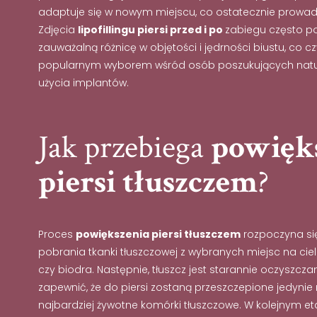
adaptuje się w nowym miejscu, co ostatecznie prowadz
Zdjęcia
lipofillingu piersi przed i po
zabiegu często po
zauważalną różnicę w objętości i jędrności biustu, co c
popularnym wyborem wśród osób poszukujących natur
użycia implantów.
Jak przebiega
powięk
piersi tłuszczem
?
Proces
powiększenia piersi tłuszczem
rozpoczyna się 
pobrania tkanki tłuszczowej z wybranych miejsc na ciele
czy biodra. Następnie, tłuszcz jest starannie oczyszcza
zapewnić, że do piersi zostaną przeszczepione jedynie 
najbardziej żywotne komórki tłuszczowe. W kolejnym eta