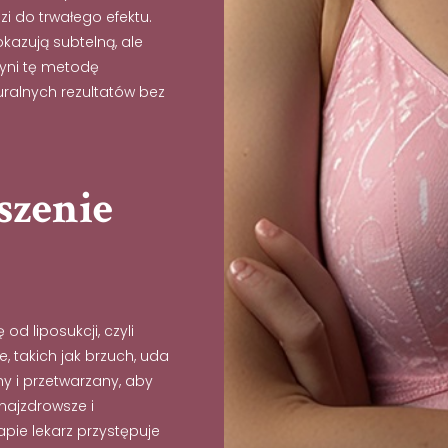
i do trwałego efektu.
kazują subtelną, ale
zyni tę metodę
alnych rezultatów bez
szenie
od liposukcji, czyli
, takich jak brzuch, uda
ny i przetwarzany, aby
najzdrowsze i
pie lekarz przystępuje