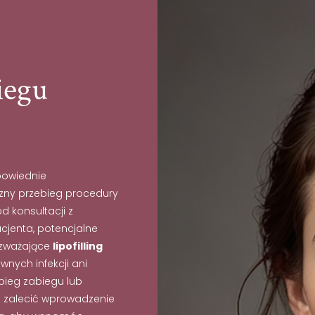
iegu
powiednie
zny przebieg procedury
d konsultacji z
cjenta, potencjalne
ozważające
lipofilling
nych infekcji ani
bieg zabiegu lub
e zalecić wprowadzenie