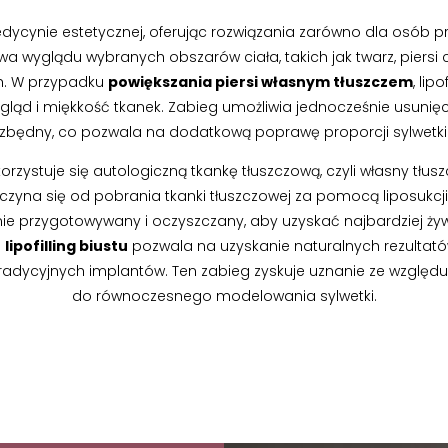
ycynie estetycznej, oferując rozwiązania zarówno dla osób 
a wyglądu wybranych obszarów ciała, takich jak twarz, piersi 
h. W przypadku
powiększania piersi własnym tłuszczem
, lip
ygląd i miękkość tkanek. Zabieg umożliwia jednocześnie usunięci
zbędny, co pozwala na dodatkową poprawę proporcji sylwetki
orzystuje się autologiczną tkankę tłuszczową, czyli własny tłusz
oczyna się od pobrania tkanki tłuszczowej za pomocą liposukcji
jalnie przygotowywany i oczyszczany, aby uzyskać najbardziej ż
e
lipofilling biustu
pozwala na uzyskanie naturalnych rezultatów
tradycyjnych implantów. Ten zabieg zyskuje uznanie ze względu
do równoczesnego modelowania sylwetki.