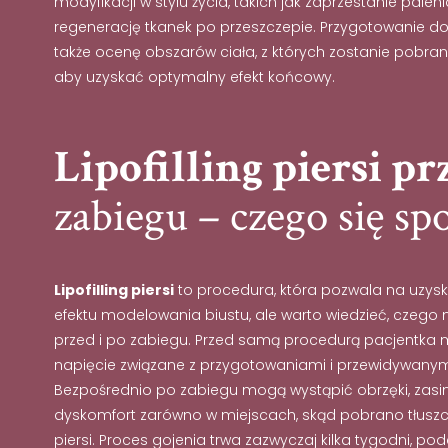
modyfikacji w stylu życia, takich jak zaprzestanie pal
regenerację tkanek po przeszczepie. Przygotowanie do 
także ocenę obszarów ciała, z których zostanie pobran
aby uzyskać optymalny efekt końcowy.
Lipofilling piersi pr
zabiegu – czego się s
Lipofilling piersi
to procedura, która pozwala na uzys
efektu modelowania biustu, ale warto wiedzieć, czego
przed i po zabiegu. Przed samą procedurą pacjentka 
napięcie związane z przygotowaniami i przewidywanymi
Bezpośrednio po zabiegu mogą wystąpić obrzęki, zasi
dyskomfort zarówno w miejscach, skąd pobrano tłuszcz,
piersi. Proces gojenia trwa zazwyczaj kilka tygodni, pod