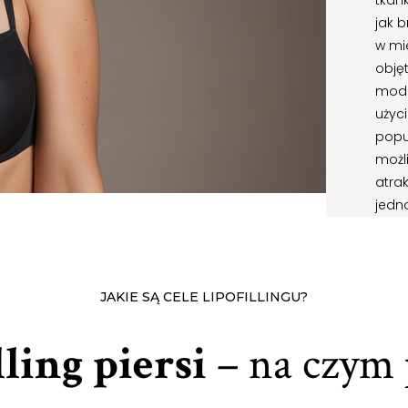
tkank
jak b
w mi
obję
mode
użyc
popu
możl
atra
jedn
JAKIE SĄ CELE LIPOFILLINGU?
lling piersi
– na czym 