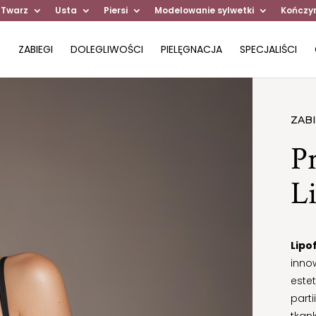
 Twarz
Usta
Piersi
Modelowanie sylwetki
Kończy
ZABIEGI
DOLEGLIWOŚCI
PIELĘGNACJA
SPECJALIŚCI
ZABI
Pr
Li
Lipof
inno
este
parti