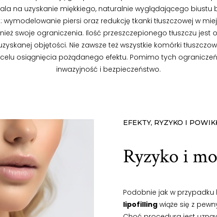
ala na uzyskanie miękkiego, naturalnie wyglądającego biustu 
: wymodelowanie piersi oraz redukcję tkanki tłuszczowej w mie
ież swoje ograniczenia. Ilość przeszczepionego tłuszczu jest
yskanej objętości. Nie zawsze też wszystkie komórki tłuszcz
lu osiągnięcia pożądanego efektu. Pomimo tych ograniczeń
inwazyjność i bezpieczeństwo.
EFEKTY, RYZYKO I POWIK
Ryzyko i mo
Podobnie jak w przypadku
lipofilling
wiąże się z pewn
Choć procedura jest uzna