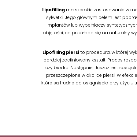
Lipofilling
ma szerokie zastosowanie w med
sylwetki. Jego głównym celem jest popraw
implantów lub wypełniaczy syntetycznyc
objętości, co przekłada się na naturalny w
Lipofilling piersi
to procedura, w której wyk
bardziej zdefiniowany kształt. Proces rozp
czy biodra. Następnie, tłuszcz jest spec
przeszczepione w okolice piersi. W efekci
które są trudne do osiągnięcia przy użyciu 