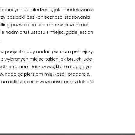
pragnących odmłodzenia, jak i modelowania
czy pośladki, bez konieczności stosowania
ofilling pozwala na subtelne zwiększenie ich
e nadmiaru tłuszczu z miejsc, gdzie jest on
.
cz pacjentki, aby nadać piersiom pełniejszy,
 z wybranych miejsc, takich jak brzuch, uda
ywotne komórki tłuszczowe, które mogą być
, nadając piersiom miękkość i proporcje,
 na niski stopień inwazyjności oraz zdolność