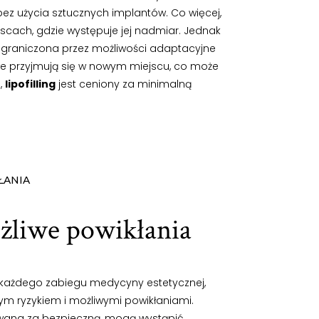
bez użycia sztucznych implantów. Co więcej,
jscach, gdzie występuje jej nadmiar. Jednak
 ograniczona przez możliwości adaptacyjne
owe przyjmują się w nowym miejscu, co może
,
lipofilling
jest ceniony za minimalną
ŁANIA
żliwe powikłania
 każdego zabiegu medycyny estetycznej,
ym ryzykiem i możliwymi powikłaniami.
wana za bezpieczną, mogą wystąpić