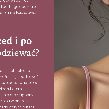
enia, aby wspomóc
lipofillingu obejmuje
a tkanka tłuszczowa,
zed i po
podziewać?
kanie naturalnego
 można się spodziewać
może odczuwać lekkie
 rezultatami.
nienia oraz łagodny
 jak i w obszarze
czas których tłuszcz