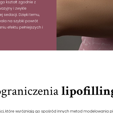
go kształt zgodnie z
azyjny i zwykle
 sedacji. Dzięki temu,
wala na szybki powrót
u efektu pełniejszych i
 ograniczenia
lipofilli
ści, które wyróżniają go spośród innych metod modelowania pier