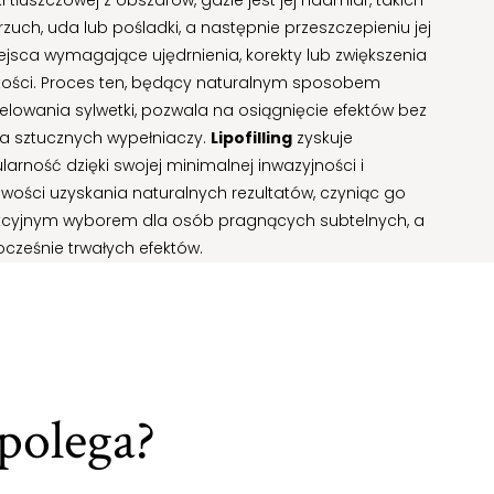
i tłuszczowej z obszarów, gdzie jest jej nadmiar, takich
rzuch, uda lub pośladki, a następnie przeszczepieniu jej
ejsca wymagające ujędrnienia, korekty lub zwiększenia
tości. Proces ten, będący naturalnym sposobem
lowania sylwetki, pozwala na osiągnięcie efektów bez
ia sztucznych wypełniaczy.
Lipofilling
zyskuje
larność dzięki swojej minimalnej inwazyjności i
iwości uzyskania naturalnych rezultatów, czyniąc go
kcyjnym wyborem dla osób pragnących subtelnych, a
ocześnie trwałych efektów.
polega?