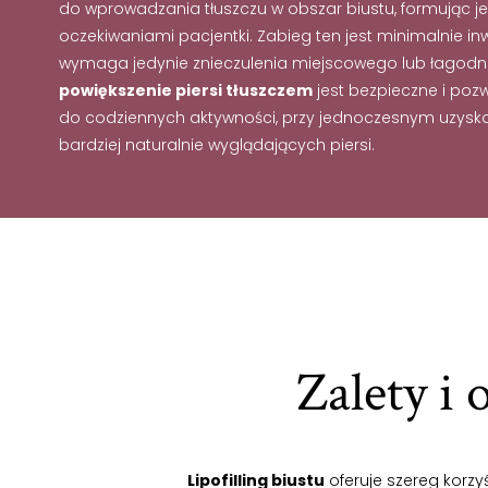
do wprowadzania tłuszczu w obszar biustu, formując je
oczekiwaniami pacjentki. Zabieg ten jest minimalnie inw
wymaga jedynie znieczulenia miejscowego lub łagodnej
powiększenie piersi tłuszczem
jest bezpieczne i poz
do codziennych aktywności, przy jednoczesnym uzyskani
bardziej naturalnie wyglądających piersi.
Zalety i
Lipofilling biustu
oferuje szereg korzy