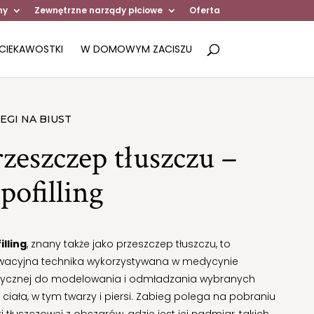
ny
Zewnętrzne narządy płciowe
Oferta
CIEKAWOSTKI
W DOMOWYM ZACISZU
EGI NA BIUST
zeszczep tłuszczu –
pofilling
illing
, znany także jako przeszczep tłuszczu, to
wacyjna technika wykorzystywana w medycynie
tycznej do modelowania i odmładzania wybranych
i ciała, w tym twarzy i piersi. Zabieg polega na pobraniu