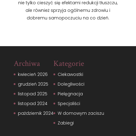
nie tylko cieszyć się efektami redukcji tłuszczu,
ale również sprzyja ogólnemu zdrowiu i
dobremu samopoczuciu na co dzień.
Archiwa
Kategorie
kwiecień 2026
Ciekawostki
grudzień 2025
Dolegliwości
listopad 2025
Pielęgnacja
listopad 2024
Specjaliści
październik 2024
W domowym zaciszu
Zabiegi