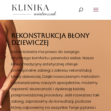
REKONSTRUKCJA BŁONY
DZIEWICZEJ
Każda kobieta ma prawo do swojego
intymnego komfortu i pewności siebie. Nasza
klinika medycyny estetycznej oferuje
profesjonalne zabiegi z zakresu rekonstrukcji
błony dziewiczej. Dzięki nowoczesnym metodom
i doświadczeniu naszych specjalistów, możemy
zapewnić skuteczność i dyskrecję każdej
przeprowadzonej procedury. Jeśli rozważasz taki
zabieg, zapraszamy do konsultacji, podczas
której odpowiemy na wszystkie Twoje pytania i