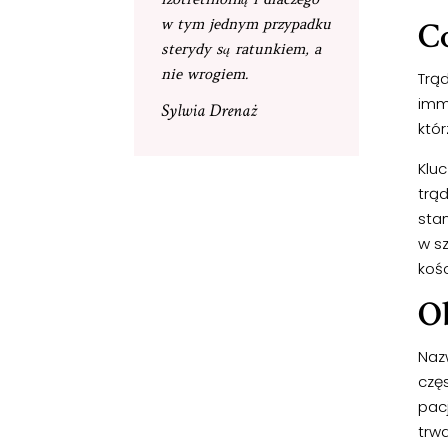
Co
w tym jednym przypadku
sterydy są ratunkiem, a
nie wrogiem.
Trąd
imm
Sylwia Drenaż
któr
Klu
trą
stan
w sz
koś
Ob
Naz
częs
pac
trw