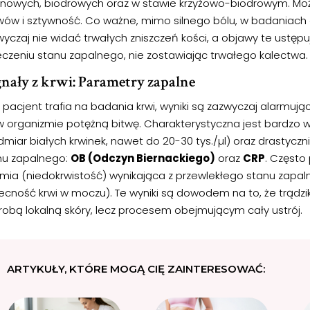
anowych, biodrowych oraz w stawie krzyżowo-biodrowym. Moż
wów i sztywność. Co ważne, mimo silnego bólu, w badaniach
yczaj nie widać trwałych zniszczeń kości, a objawy te ustępu
eczeniu stanu zapalnego, nie zostawiając trwałego kalectwa.
nały z krwi: Parametry zapalne
pacjent trafia na badania krwi, wyniki są zazwyczaj alarmują
 w organizmie potężną bitwę. Charakterystyczna jest bardzo
dmiar białych krwinek, nawet do 20-30 tys./µl) oraz drastycz
nu zapalnego:
OB (Odczyn Biernackiego)
oraz
CRP
. Często
mia (niedokrwistość) wynikająca z przewlekłego stanu zapa
cność krwi w moczu). Te wyniki są dowodem na to, że trądzik 
robą lokalną skóry, lecz procesem obejmującym cały ustrój.
ARTYKUŁY, KTÓRE MOGĄ CIĘ ZAINTERESOWAĆ: