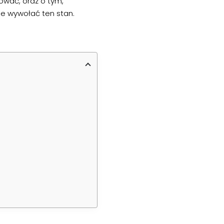
ować, oraz o tym,
że wywołać ten stan.