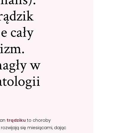
rądzik
e cały
izm.
nagły w
tologii
ian
trądziku
to choroby
e rozwijają się miesiącami, dając