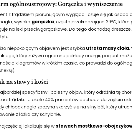
rm ogólnoustrojowy: Gorączka i wyniszczenie
ent z trądzikiem piorunującym wygląda i czuje się jak osoba 
nagła, wysoka
gorączka
, często przekraczająca 39°C, która 
guje na leki przeciwgorączkowe. Do tego dochodzą dreszcze, o
tytu.
dzo niepokojącym objawem jest szybka
utrata masy ciała
.
alnego, który zużywa ogromne pokłady energii, pacjent może
kanaście kilogramów w krótkim czasie, co prowadzi do ogólne
heksji).
k na stawy i kości
ajbardziej specyficzny i bolesny objaw, który odróżnia tę cho
taci trądziku. U około 40% pacjentów dochodzi do zajęcia u
y chłopak nagle zaczyna skarżyć się na silny ból, który utrudn
wanie z łóżka czy schylanie.
najczęściej lokalizuje się w
stawach mostkowo-obojczyko