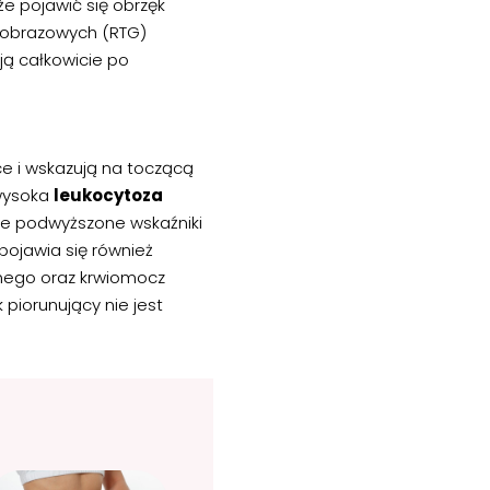
e pojawić się obrzęk
 obrazowych (RTG)
ją całkowicie po
ce i wskazują na toczącą
 wysoka
leukocytoza
nie podwyższone wskaźniki
 pojawia się również
lnego oraz krwiomocz
piorunujący nie jest