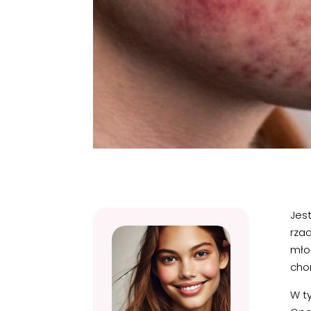
Jes
rzad
młod
cho
W ty