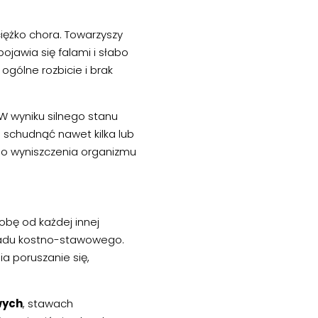
ciężko chora. Towarzyszy
pojawia się falami i słabo
gólne rozbicie i brak
 W wyniku silnego stanu
 schudnąć nawet kilka lub
go wyniszczenia organizmu
robę od każdej innej
kładu kostno-stawowego.
ia poruszanie się,
wych
, stawach