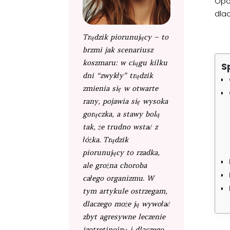
Opo
dla
Trądzik piorunujący – to
brzmi jak scenariusz
koszmaru: w ciągu kilku
S
dni “zwykły” trądzik
zmienia się w otwarte
rany, pojawia się wysoka
gorączka, a stawy bolą
tak, że trudno wstać z
łóżka. Trądzik
piorunujący to rzadka,
ale groźna choroba
całego organizmu. W
tym artykule ostrzegam,
dlaczego może ją wywołać
zbyt agresywne leczenie
izotretinoiną i dlaczego