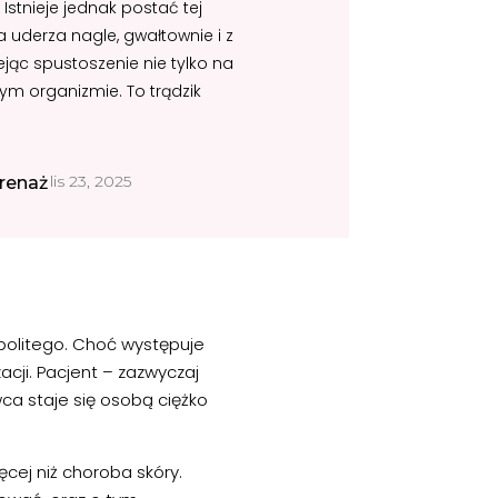
 Istnieje jednak postać tej
 uderza nagle, gwałtownie i z
ejąc spustoszenie nie tylko na
łym organizmie. To trądzik
lis 23, 2025
renaż
spolitego. Choć występuje
zacji. Pacjent – zazwyczaj
wca staje się osobą ciężko
ęcej niż choroba skóry.