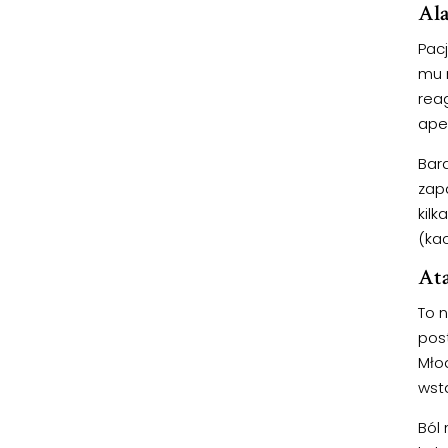
Ala
Pacj
mu 
rea
ape
Bar
zap
kil
(kac
Ata
To n
pos
Młod
wsta
Ból 