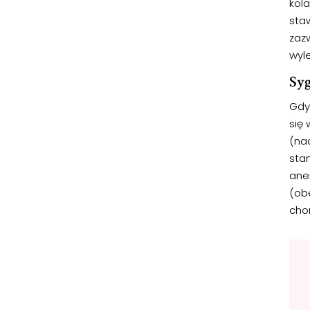
kol
sta
zazw
wyl
Syg
Gdy 
się
(na
sta
ane
(obe
cho