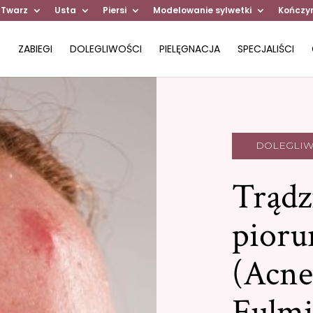
 Twarz
Usta
Piersi
Modelowanie sylwetki
Kończy
ZABIEGI
DOLEGLIWOŚCI
PIELĘGNACJA
SPECJALIŚCI
DOLEGLIW
Trądz
pioru
(Acne
Fulmi