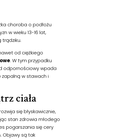
iężka choroba o podłożu
 w wieku 13-16 lat,
 trądziku.
nawet od ciężkiego
jowe
. W tym przypadku
Układ odpornościowy wpada
ję zapalną w stawach i
rz ciała
ozwija się błyskawicznie,
iając stan zdrowia młodego
es pogarszania się cery
. Objawy są tak