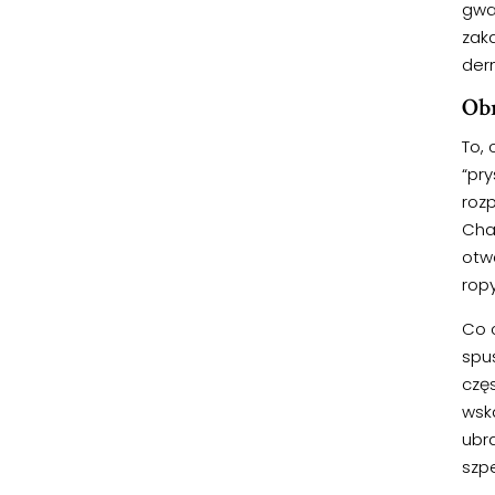
gwa
zak
der
Obr
To, 
“pry
roz
Cha
otw
ropy
Co c
spu
czę
wsk
ubr
szpe