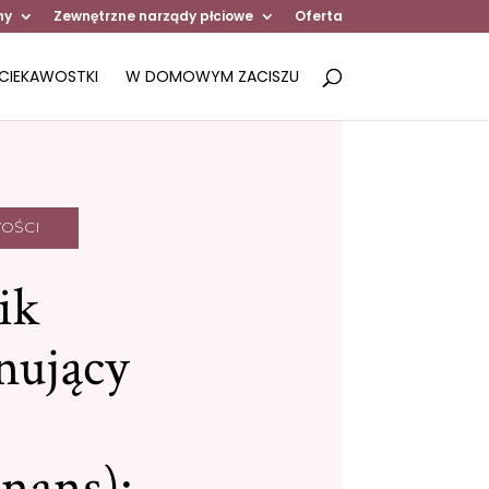
ny
Zewnętrzne narządy płciowe
Oferta
CIEKAWOSTKI
W DOMOWYM ZACISZU
OŚCI
ik
nujący
nans):