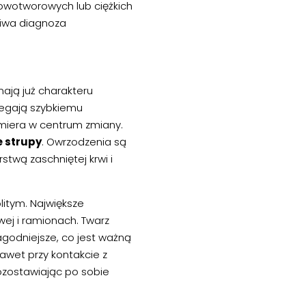
owotworowych lub ciężkich
ciwa diagnoza
mają już charakteru
ulegają szybkiemu
miera w centrum zmiany.
 strupy
. Owrzodzenia są
twą zaschniętej krwi i
litym. Największe
wej i ramionach. Twarz
agodniejsze, co jest ważną
awet przy kontakcie z
ozostawiając po sobie