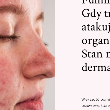
Gdy t
atakuj
organ
Stan 
derma
Większość odm
przewlekłe, któr