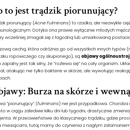
 to jest trądzik piorunujący?
zik piorunujący (
Acne Fulminans
) to rzadka, ale niezwykle c
unologicznym. Dotyka ona prawie wyłącznie młodych mężczyzn
zy wcześniej zmagali się z łagodną lub umiarkowaną postacią
czową cechą, która odróżnia go od wszystkich innych typów (
dziku ropowiczego czy skupionego), są
objawy ogólnoustro
 zapalny jest tak silny, że “rozlewa się” na cały organizm. 
ał, atakując nie tylko bakterie w skórze, ale wywołując reakc
ciach.
jawy: Burza na skórze i wewnąt
wa “piorunujący” (
fulminans
) nie jest przypadkowa. Choroba r
to w ciągu zaledwie kilku dni lub tygodni, drastycznie zmien
jenta. W przeciwieństwie do klasycznego trądziku, gdzie proc
a miesiącami, tutaj mamy do czynienia z nagłym załamaniem