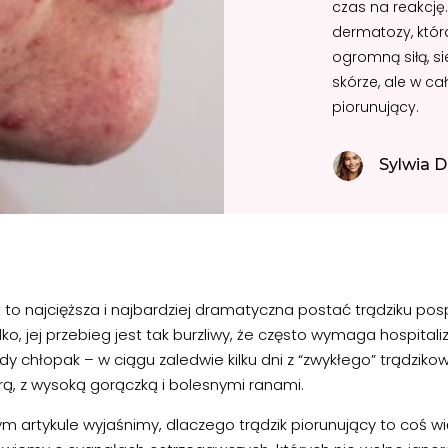
czas na reakcję.
dermatozy, która
ogromną siłą, si
skórze, ale w ca
piorunujący.
Sylwia D
t to najcięższa i najbardziej dramatyczna postać trądziku po
ko, jej przebieg jest tak burzliwy, że często wymaga hospitali
y chłopak – w ciągu zaledwie kilku dni z “zwykłego” trądziko
rą, z wysoką gorączką i bolesnymi ranami.
m artykule wyjaśnimy, dlaczego trądzik piorunujący to coś wi