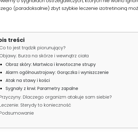
wiemy o sygnałach ostrzegawczych, których nie wolno ignor
czego (paradoksalnie) zbyt szybkie leczenie izotretinoiną mo
pis treści
Co to jest trądzik piorunujący?
Objawy: Burza na skórze i wewnątrz ciała
Obraz skóry: Martwica i krwotoczne strupy
Alarm ogólnoustrojowy: Gorączka i wyniszczenie
Atak na stawy i kości
Sygnały z krwi: Parametry zapalne
Przyczyny: Dlaczego organizm atakuje sam siebie?
Leczenie: Sterydy to konieczność
Podsumowanie