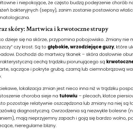
łtowne i niepokojące, że często budzą podejrzenie chorób n
ażeń bakteryjnych (sepsy), zanim zostanie postawiona właś
matologiczna.
az skóry: Martwica i krwotoczne strupy
co dzieje się na skórze, przypomina pobojowisko. Zmiany nie 
szczy” czy krost. Są to
głębokie, wrzodziejące guzy
, które 
padowi. Dochodzi do martwicy tkanek – skóra dosłownie obu
rakterystyczną cechą trądziku piorunującego są
krwotoczne
arte, sączące i pokryte grubą, czarną lub ciemnobrązową wars
.
iekawe, lokalizacja zmian jest nieco inna niż w trądziku pospo
stoszenie choroba sieje na
tułowiu
– plecach, klatce piersio
sto pozostaje relatywnie oszczędzona lub zmiany na niej są ł
azówką diagnostyczną. Owrzodzenia są niezwykle bolesne (n
aniem), mają nieprzyjemny zapach i goją się bardzo wolno, p
cące, nieregularne blizny.