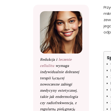
Prz
mik
zewn
jego
odp
S
Redukcja i
leczenie
cellulitu
wymaga
indywidualnie dobranej
terapii łączącej
nowoczesne zabiegi
medycyny estetycznej,
takie jak endermologia
czy radiofrekwencja, z
regularną pielęgnacją