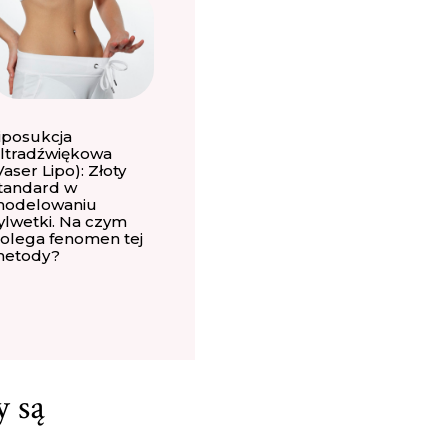
iposukcja
ltradźwiękowa
Vaser Lipo): Złoty
tandard w
odelowaniu
ylwetki. Na czym
olega fenomen tej
etody?
y są