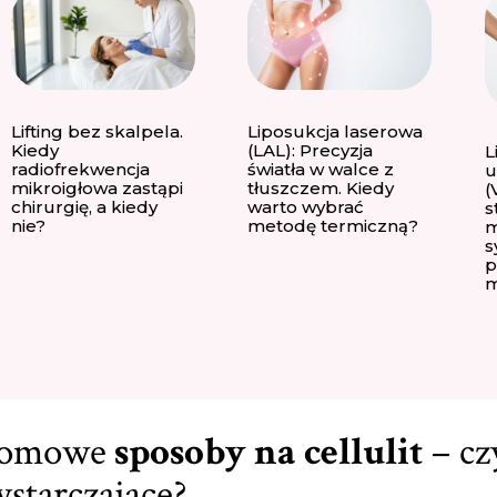
Lifting bez skalpela.
Liposukcja laserowa
Kiedy
(LAL): Precyzja
L
radiofrekwencja
światła w walce z
u
mikroigłowa zastąpi
tłuszczem. Kiedy
(
chirurgię, a kiedy
warto wybrać
s
nie?
metodę termiczną?
m
s
p
m
omowe
sposoby na cellulit
– cz
starczające?