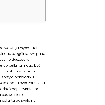
no wewnętrznych, jak i
lne, szczególnie związane
zenie tłuszczu w
e do cellulitu mogą być
 u bliskich krewnych.
, sprzyja odkładaniu
 życia dodatkowo zaburzają
 podskórnej. Czynnikiem
a spowolnienie
ellulitu pozwala na