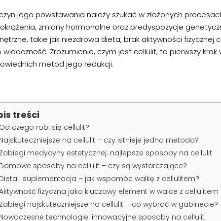
yczyn jego powstawania należy szukać w złożonych procesach,
rokrążenia, zmiany hormonalne oraz predyspozycje genetyczn
ętrzne, takie jak niezdrowa dieta, brak aktywności fizycznej
 widoczność. Zrozumienie, czym jest cellulit, to pierwszy krok 
owiednich metod jego redukcji.
pis treści
Od czego robi się cellulit?
Najskuteczniejsze na cellulit – czy istnieje jedna metoda?
Zabiegi medycyny estetycznej: najlepsze sposoby na cellulit
Domowe sposoby na cellulit – czy są wystarczające?
Dieta i suplementacja – jak wspomóc walkę z cellulitem?
Aktywność fizyczna jako kluczowy element w walce z cellulitem
Zabiegi najskuteczniejsze na cellulit – co wybrać w gabinecie?
Nowoczesne technologie: innowacyjne sposoby na cellulit