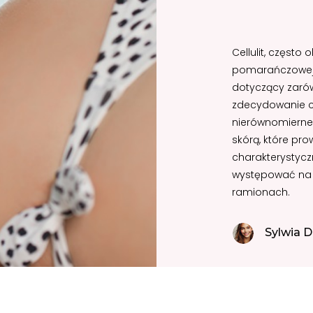
Cellulit, często
pomarańczowej”
dotyczący zarów
zdecydowanie czę
nierównomierne 
skórą, które pr
charakterystyczn
występować na 
ramionach.
Sylwia D