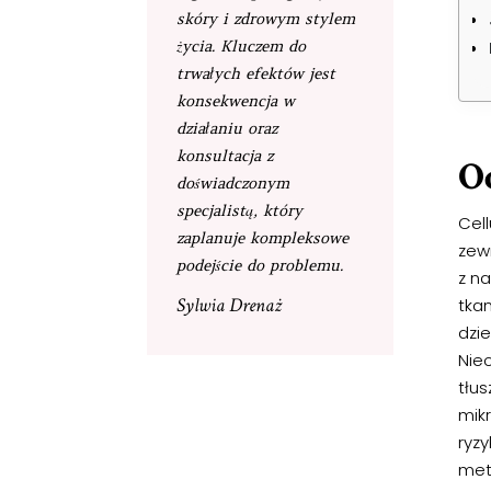
skóry i zdrowym stylem
życia. Kluczem do
trwałych efektów jest
konsekwencja w
działaniu oraz
konsultacja z
Od
doświadczonym
specjalistą, który
Cell
zaplanuje kompleksowe
zew
podejście do problemu.
z n
Sylwia Drenaż
tka
dzie
Nieo
tłu
mikr
ryz
met