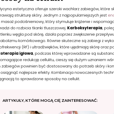
cyna estetyczna oferuje szeroki wachlarz zabiegów, które skut
awiają strukturę skóry. Jednym z najpopularniejszych jest
end
li masaż podciśnieniowy, który stymuluje krążenie i wspomaga
adzi do rozbicia tkanki tłuszczowej.
Karboksyterapia
, pol
lenku węgla pod skórę, działa poprzez zwiększenie przepływu 
abolizmu komórkowego. Równie skuteczne są zabiegi z wyko
ofrekwencji (RF) i ultradźwięków, które ujędrniają skórę oraz p
oterapia igłowa
, podczas której wprowadzane są substan
omagające redukcję cellulitu, cieszy się dużym uznaniem wś
h zabiegów powinien być dostosowany do potrzeb skóry i kons
 osiągnąć najlepsze efekty. Kombinacja nowoczesnych techno
ęgnacją to sprawdzone sposoby na cellulit.
ARTYKUŁY, KTÓRE MOGĄ CIĘ ZAINTERESOWAĆ: