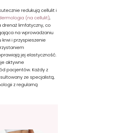
ecznie redukują cellulit i
ermologia (na cellulit)
,
 drenaż limfatyczny, co
egająca na wprowadzaniu
krwi i przyspieszenie
rzystaniem
oprawiają jej elastyczność.
cje aktywne
ród pacjentów. Każdy z
ultowany ze specjalistą,
logii z regularną