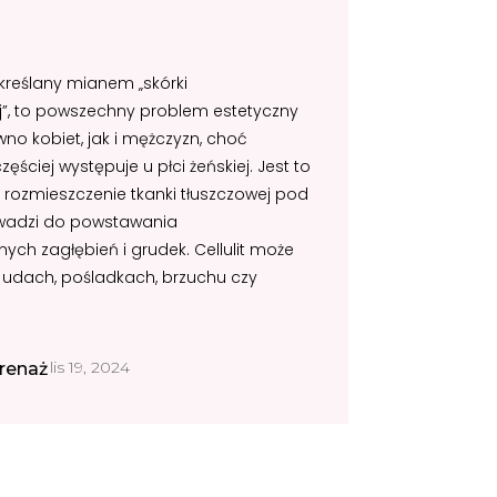
 określany mianem „skórki
, to powszechny problem estetyczny
no kobiet, jak i mężczyzn, choć
ściej występuje u płci żeńskiej. Jest to
rozmieszczenie tkanki tłuszczowej pod
owadzi do powstawania
ych zagłębień i grudek. Cellulit może
udach, pośladkach, brzuchu czy
lis 19, 2024
renaż