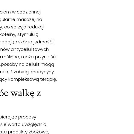
ciem w codziennej
egularne masaże, na
y, co sprzyja redukcji
kofeiny, stymulują
adając skórze jędrność i
mów antycellulitowych,
i roślinne, może przynieść
posoby na cellulit mogą
rne niż zabiegi medycyny
jący kompleksową terapię.
óc walkę z
spierając procesy
isie warto uwzględnić
iste produkty zbożowe,