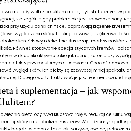
owe metody walki z cellulitem mogą być skutecznym wspar
lęgnacji, szczególnie gdy problem nie jest zaawansowany. R
kład przy użyciu bańki chińskiej, poprawiają krążenie krwi i limf
ęków i wygładzeniu skóry. Peelingi kawowe, dzięki zawartości 
abolizm komórkowy i delikatnie złuszczają martwy naskórek, n
dkość. Również stosowanie specjalistycznych kremów i balsa
tych w składniki aktywne takie jak retinol, kofeina czy wyciąg
oczne efekty przy regularnym stosowaniu. Chociaż domowe s
rawić wygląd skóry, ich efekty są zazwyczaj mniej spektakula
etycznej. Dlatego warto traktować je jako element uzupełnia
eta i suplementacja – jak wspom
llulitem?
wiednia dieta odgrywa kluczową rolę w redukcji cellulitu, w
eneracji skóry i metabolizm tłuszczów. W codziennym jadłosp
dukty bogate w błonnik, takie jak warzywa, owoce, pełnoziarn