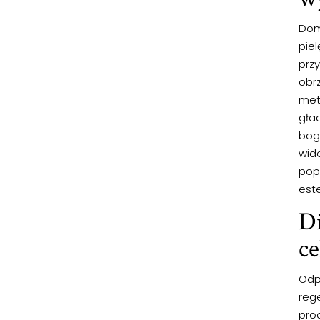
Dom
pie
przy
obrz
met
gła
boga
wid
pop
est
Di
ce
Odpo
reg
pro