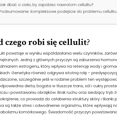
Jak dbać o ciało, by zapobiec nawrotom cellulitu?
Podsumowanie: kompleksowe podejście do problemu cellulitu
 czego robi się cellulit
?
ulit powstaje w wyniku współdziałania wielu czynników, zarów
nętrznych. Jedną z głównych przyczyn są zaburzenia hormona
admiarem estrogenu, który wpływa na retencję wody i gromad
nkach. Genetyka również odgrywa istotną rolę – predyspozycj
dziczone, szczególnie jeśli w rodzinie problem ten występował
dpowiednia dieta, bogata w tłuszcze trans, sól i cukry proste
szczu i powstawaniu obrzęków. Brak ruchu oraz siedzący tryb
okrążenie, co prowadzi do osłabienia struktury skóry i tkanki
yka są także stres i odwodnienie organizmu, które wpływają n
abolizmu komórkowego. Świadomość przyczyn powstawania c