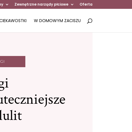
ny
Zewnętrzne narządy płciowe
Oferta
CIEKAWOSTKI
W DOMOWYM ZACISZU
GI
gi
uteczniejsze
lulit