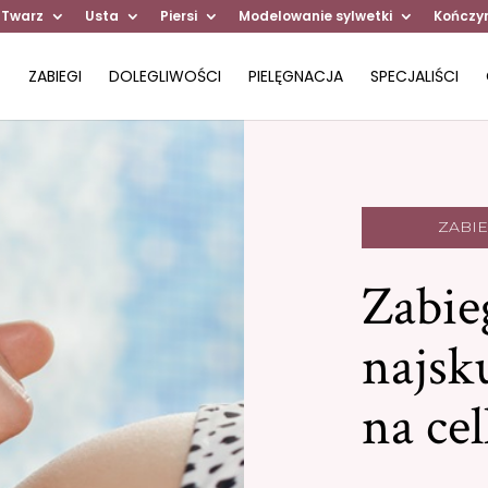
 Twarz
Usta
Piersi
Modelowanie sylwetki
Kończy
ZABIEGI
DOLEGLIWOŚCI
PIELĘGNACJA
SPECJALIŚCI
ZABIE
Zabie
najsk
na cel