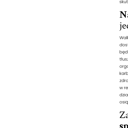
skut
Na
j
Wal
dos
będz
tłu
org
kar
zdr
w re
dzi
osi
Za
sp