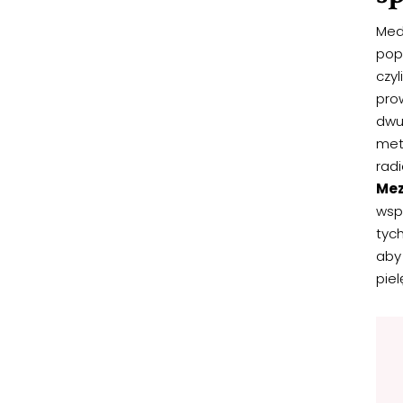
Medy
popr
czy
prow
dwut
met
radi
Mez
wsp
tyc
aby
piel