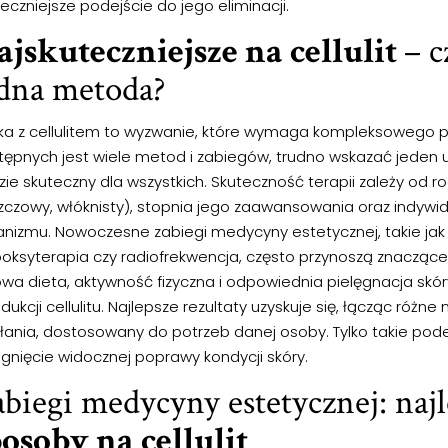
eczniejsze podejście do jego eliminacji.
jskuteczniejsze na cellulit
– c
edna metoda?
ka z cellulitem to wyzwanie, które wymaga kompleksowego p
tępnych jest wiele metod i zabiegów, trudno wskazać jeden u
ie skuteczny dla wszystkich. Skuteczność terapii zależy od ro
szczowy, włóknisty), stopnia jego zaawansowania oraz indywi
anizmu. Nowoczesne zabiegi medycyny estetycznej, takie jak
boksyterapia czy radiofrekwencja, często przynoszą znaczące
owa dieta, aktywność fizyczna i odpowiednia pielęgnacja skó
dukcji cellulitu. Najlepsze rezultaty uzyskuje się, łącząc różn
ałania, dostosowany do potrzeb danej osoby. Tylko takie pod
ągnięcie widocznej poprawy kondycji skóry.
biegi medycyny estetycznej: naj
osoby na cellulit