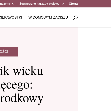
ńczyny
Zewnętrzne narządy płciowe
Oferta
CIEKAWOSTKI
W DOMOWYM ZACISZU
OŚCI
ik wieku
ięcego:
rodkowy