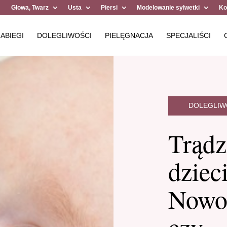
Głowa, Twarz
Usta
Piersi
Modelowanie sylwetki
Ko
ABIEGI
DOLEGLIWOŚCI
PIELĘGNACJA
SPECJALIŚCI
DOLEGLIW
Trądz
dziec
Nowo
czy