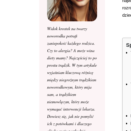
najw
rozr
dzie
Widok krostek na twarzy
noworodka potrafi
zaniepokoić każdego rodzica.
Sp
Czy to alergia? A może wina
diety mamy? Najczęściej to po
prostu trądzik. W tym artykule
wyjaśniam kluczową różnicę
między niegroźnym trądzikiem
noworodkowym, który mija
sam, a trądzikiem
niemowlęcym, który może
wymagać interwencji lekarza.
Dowiesz się, jak nie pomylić
ich z potówkami i dlaczego
oliwka może zaszkodzić.