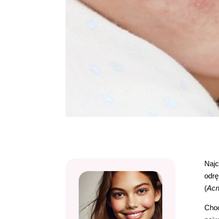
Najc
odrę
(
Acn
Choć