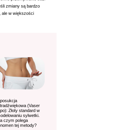
eśli zmiany są bardzo
, ale w większości
iposukcja
ltradźwiękowa (Vaser
ipo): Złoty standard w
odelowaniu sylwetki.
a czym polega
enomen tej metody?