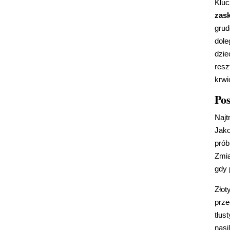
Kluc
zas
grud
dole
dzie
resz
krwi
Pos
Najt
Jako
prób
Zmia
gdy 
Złot
prze
tłus
nasi