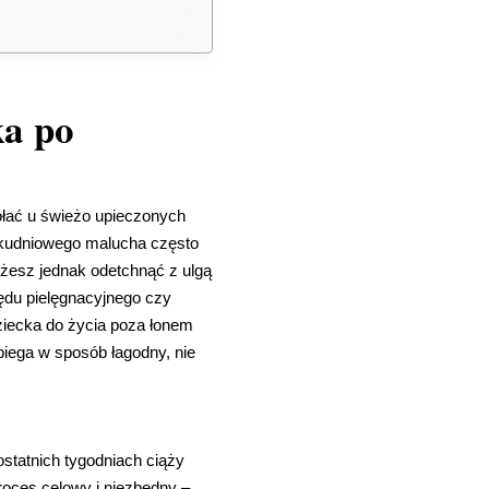
a po
wołać u świeżo upieczonych
lkudniowego malucha często
Możesz jednak odetchnąć z ulgą
ędu pielęgnacyjnego czy
ziecka do życia poza łonem
iega w sposób łagodny, nie
statnich tygodniach ciąży
roces celowy i niezbędny –