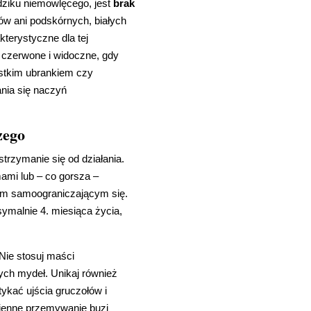
dziku niemowlęcego, jest
brak
w ani podskórnych, białych
kterystyczne dla tej
j czerwone i widoczne, gdy
rstkim ubrankiem czy
nia się naczyń
zego
trzymanie się od działania.
ami lub – co gorsza –
nem samoograniczającym się.
symalnie 4. miesiąca życia,
 Nie stosuj maści
ych mydeł. Unikaj również
tykać ujścia gruczołów i
zienne przemywanie buzi