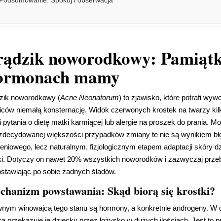
Podsumowanie: Spokój i obserwacja
rądzik noworodkowy: Pamiątk
ormonach mamy
zik noworodkowy (
Acne Neonatorum
) to zjawisko, które potrafi wy
iców niemałą konsternację. Widok czerwonych krostek na twarzy ki
i pytania o dietę matki karmiącej lub alergie na proszek do prania. 
zdecydowanej większości przypadków zmiany te nie są wynikiem bł
eniowego, lecz naturalnym, fizjologicznym etapem adaptacji skóry d
i. Dotyczy on nawet 20% wszystkich noworodków i zazwyczaj przeb
stawiając po sobie żadnych śladów.
chanizm powstawania: Skąd biorą się krostki?
nym winowajcą tego stanu są hormony, a konkretnie androgeny. W o
a przekazuje je dziecku przez łożysko w dużych ilościach. Jest to p