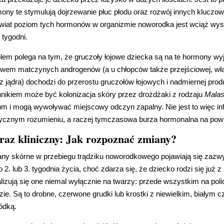
ony te stymulują dojrzewanie płuc płodu oraz rozwój innych kluczo
wiat poziom tych hormonów w organizmie noworodka jest wciąż wyso
u tygodni.
lem polega na tym, że gruczoły łojowe dziecka są na te hormony wy
wem matczynych androgenów (a u chłopców także przejściowej, włas
z jądra) dochodzi do przerostu gruczołów łojowych i nadmiernej pr
nikiem może być kolonizacja skóry przez drożdżaki z rodzaju
Malas
m i mogą wywoływać miejscowy odczyn zapalny. Nie jest to więc inf
ycznym rozumieniu, a raczej tymczasowa burza hormonalna na powi
raz kliniczny: Jak rozpoznać zmiany?
ny skórne w przebiegu trądziku noworodkowego pojawiają się zazw
o 2. lub 3. tygodnia życia, choć zdarza się, że dziecko rodzi się już
lizują się one niemal wyłącznie na twarzy: przede wszystkim na polic
zie. Są to drobne, czerwone grudki lub krostki z niewielkim, białym
ódką.