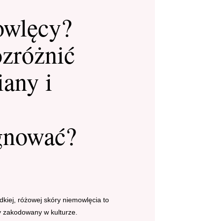
owlęcy?
ozróżnić
iany i
gnować?
dkiej, różowej skóry niemowlęcia to
 zakodowany w kulturze.