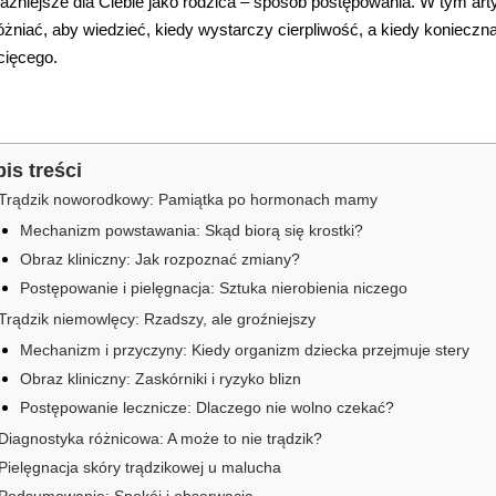
ażniejsze dla Ciebie jako rodzica – sposób postępowania. W tym art
óżniać, aby wiedzieć, kiedy wystarczy cierpliwość, a kiedy konieczna
cięcego.
is treści
Trądzik noworodkowy: Pamiątka po hormonach mamy
Mechanizm powstawania: Skąd biorą się krostki?
Obraz kliniczny: Jak rozpoznać zmiany?
Postępowanie i pielęgnacja: Sztuka nierobienia niczego
Trądzik niemowlęcy: Rzadszy, ale groźniejszy
Mechanizm i przyczyny: Kiedy organizm dziecka przejmuje stery
Obraz kliniczny: Zaskórniki i ryzyko blizn
Postępowanie lecznicze: Dlaczego nie wolno czekać?
Diagnostyka różnicowa: A może to nie trądzik?
Pielęgnacja skóry trądzikowej u malucha