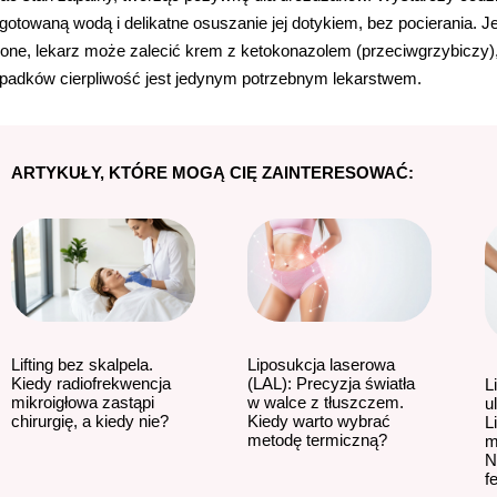
gotowaną wodą i delikatne osuszanie jej dotykiem, bez pocierania. J
lone, lekarz może zalecić krem z ketokonazolem (przeciwgrzybiczy)
padków cierpliwość jest jedynym potrzebnym lekarstwem.
ARTYKUŁY, KTÓRE MOGĄ CIĘ ZAINTERESOWAĆ:
Lifting bez skalpela.
Liposukcja laserowa
Kiedy radiofrekwencja
(LAL): Precyzja światła
L
mikroigłowa zastąpi
w walce z tłuszczem.
u
chirurgię, a kiedy nie?
Kiedy warto wybrać
L
metodę termiczną?
m
N
f