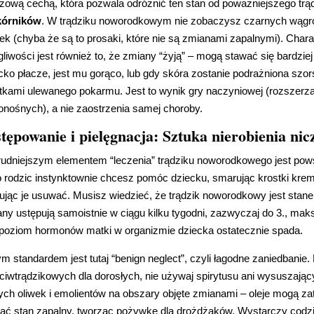
zową cechą, która pozwala odróżnić ten stan od poważniejszego trą
kórników
. W trądziku noworodkowym nie zobaczysz czarnych wągró
ek (chyba że są to prosaki, które nie są zmianami zapalnymi). Chara
gliwości jest również to, że zmiany “żyją” – mogą stawać się bardzie
cko płacze, jest mu gorąco, lub gdy skóra zostanie podrażniona szo
tkami ulewanego pokarmu. Jest to wynik gry naczyniowej (rozszerza
onośnych), a nie zaostrzenia samej choroby.
tępowanie i pielęgnacja: Sztuka nierobienia nic
rudniejszym elementem “leczenia” trądziku noworodkowego jest pows
 rodzic instynktownie chcesz pomóc dziecku, smarując krostki krem
ując je usuwać. Musisz wiedzieć, że trądzik noworodkowy jest sta
ny ustępują samoistnie w ciągu kilku tygodni, zazwyczaj do 3., mak
poziom hormonów matki w organizmie dziecka ostatecznie spada.
ym standardem jest tutaj “benign neglect”, czyli łagodne zaniedbanie.
ciwtrądzikowych dla dorosłych, nie używaj spirytusu ani wysuszając
tych oliwek i emolientów na obszary objęte zmianami – oleje mogą za
lać stan zapalny, tworząc pożywkę dla drożdżaków. Wystarczy cod