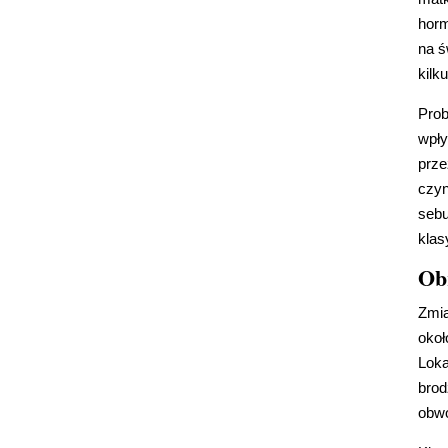
horm
na ś
kilk
Prob
wpły
prze
czyn
sebu
klas
Ob
Zmia
okoł
Loka
brod
obw