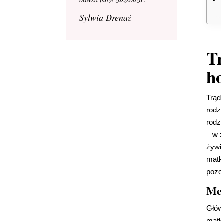
Sylwia Drenaż
T
h
Trąd
rodz
rodz
– w 
żywi
matk
pozo
Me
Głów
matk