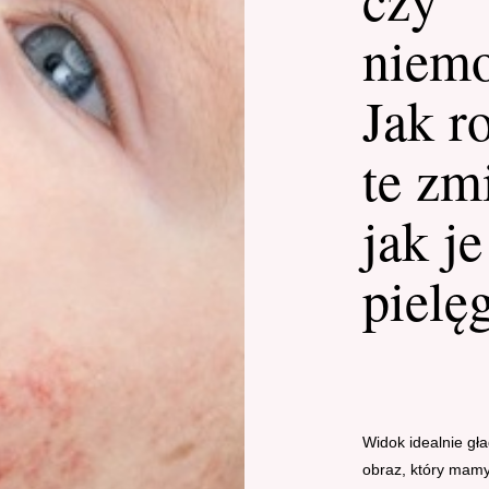
niem
Jak r
te zm
jak je
pielę
Widok idealnie gła
obraz, który mamy