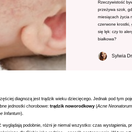
Rzeczywistość byw
przeżywa szok, gd
miesiącach życia n
czerwone krostki, 
się lęk: czy to al
białkowa?
Sylwia D
zęściej diagnozą jest trądzik wieku dziecięcego. Jednak pod tym poję
bne jednostki chorobowe:
trądzik noworodkowy
(
Acne Neonatoru
e Infantum
).
 wyglądają podobnie, różni je niemal wszystko: czas wystąpienia, pr