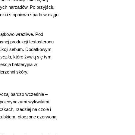
wych narządów. Po przyjściu
ki i stopniowo spada w ciągu
jątkowo wrażliwe. Pod
nej produkcji testosteronu
odukcji sebum. Dodatkowym
sezia
, które żywią się tym
ekcja bakteryjna w
erzchni skóry.
yczaj bardzo wcześnie –
 z pojedynczymi wykwitami.
zkach, rzadziej na czole i
 czubkiem, otoczone czerwoną