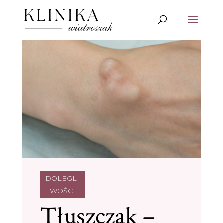
DOLEGLI
WOŚCI
Tłuszczak –