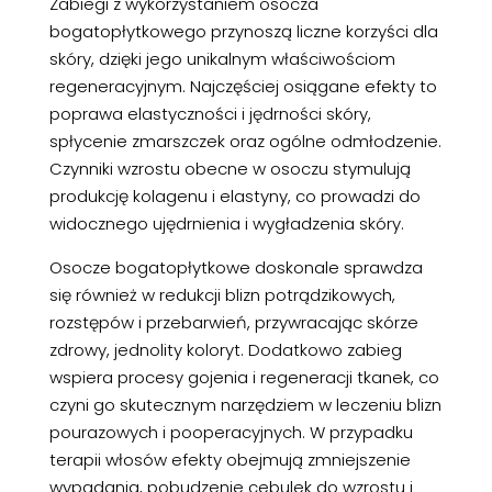
Zabiegi z wykorzystaniem osocza
bogatopłytkowego przynoszą liczne korzyści dla
skóry, dzięki jego unikalnym właściwościom
regeneracyjnym. Najczęściej osiągane efekty to
poprawa elastyczności i jędrności skóry,
spłycenie zmarszczek oraz ogólne odmłodzenie.
Czynniki wzrostu obecne w osoczu stymulują
produkcję kolagenu i elastyny, co prowadzi do
widocznego ujędrnienia i wygładzenia skóry.
Osocze bogatopłytkowe doskonale sprawdza
się również w redukcji blizn potrądzikowych,
rozstępów i przebarwień, przywracając skórze
zdrowy, jednolity koloryt. Dodatkowo zabieg
wspiera procesy gojenia i regeneracji tkanek, co
czyni go skutecznym narzędziem w leczeniu blizn
pourazowych i pooperacyjnych. W przypadku
terapii włosów efekty obejmują zmniejszenie
wypadania, pobudzenie cebulek do wzrostu i