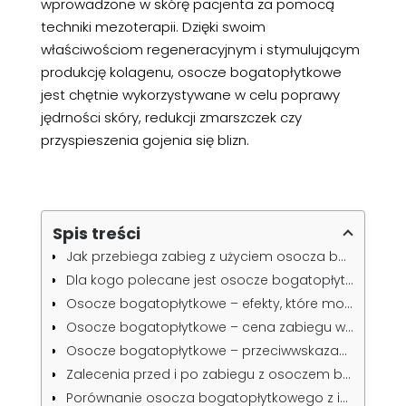
wprowadzone w skórę pacjenta za pomocą
techniki mezoterapii. Dzięki swoim
właściwościom regeneracyjnym i stymulującym
produkcję kolagenu, osocze bogatopłytkowe
jest chętnie wykorzystywane w celu poprawy
jędrności skóry, redukcji zmarszczek czy
przyspieszenia gojenia się blizn.
Spis treści
Jak przebiega zabieg z użyciem osocza bogatopłytkowego?
Dla kogo polecane jest osocze bogatopłytkowe?
Osocze bogatopłytkowe – efekty, które można osiągnąć
Osocze bogatopłytkowe – cena zabiegu w różnych klinikach
Osocze bogatopłytkowe – przeciwwskazania, o których warto wiedzieć
Zalecenia przed i po zabiegu z osoczem bogatopłytkowym
Porównanie osocza bogatopłytkowego z innymi metodami regeneracji skóry