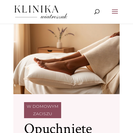
W DOMOWYM
ZACISZU
Opuchnięte