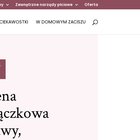
ny
Zewnętrzne narządy płciowe
Oferta
CIEKAWOSTKI
W DOMOWYM ZACISZU
Ś
ena
ączkowa
awy,