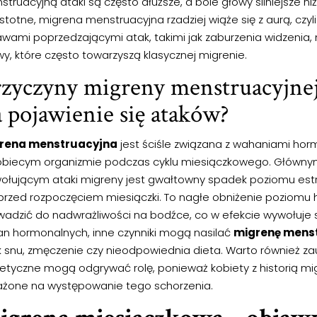
truacyjną ataki są często dłuższe, a bóle głowy silniejsze niż
stotne, migrena menstruacyjna rzadziej wiąże się z aurą, czyl
awami poprzedzającymi atak, takimi jak zaburzenia widzenia,
y, które często towarzyszą klasycznej migrenie.
rzyczyny migreny menstruacyjne
 pojawienie się ataków?
rena menstruacyjna
jest ściśle związana z wahaniami hor
obiecym organizmie podczas cyklu miesiączkowego. Główny
ołującym ataki migreny jest gwałtowny spadek poziomu est
 przed rozpoczęciem miesiączki. To nagłe obniżenie pozio
wadzić do nadwrażliwości na bodźce, co w efekcie wywołuje s
an hormonalnych, inne czynniki mogą nasilać
migrenę mens
k snu, zmęczenie czy nieodpowiednia dieta. Warto również z
etyczne mogą odgrywać rolę, ponieważ kobiety z historią mig
ażone na występowanie tego schorzenia.