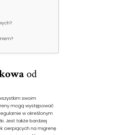
wych?
eniem?
zkowa
od
 wszystkim swoim
igreny mogą występować
regularnie w określonym
i. Jest także bardziej
ek cierpiących na migrenę