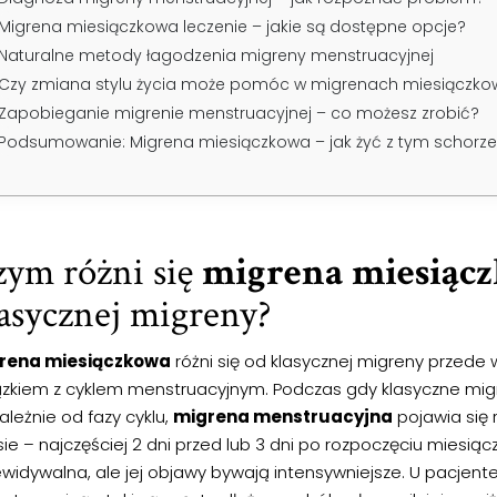
Migrena miesiączkowa leczenie – jakie są dostępne opcje?
Naturalne metody łagodzenia migreny menstruacyjnej
Czy zmiana stylu życia może pomóc w migrenach miesiączko
Zapobieganie migrenie menstruacyjnej – co możesz zrobić?
Podsumowanie: Migrena miesiączkowa – jak żyć z tym schorz
zym różni się
migrena miesiąc
asycznej migreny?
rena miesiączkowa
różni się od klasycznej migreny przede
ązkiem z cyklem menstruacyjnym. Podczas gdy klasyczne m
ależnie od fazy cyklu,
migrena menstruacyjna
pojawia się 
ie – najczęściej 2 dni przed lub 3 dni po rozpoczęciu miesiączk
ewidywalna, ale jej objawy bywają intensywniejsze. U pacjent