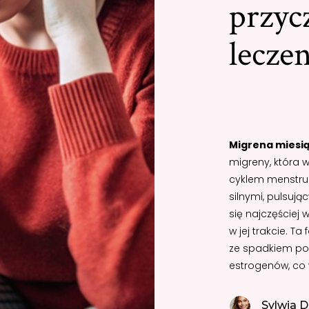
przyc
lecze
Migrena miesi
migreny, która w
cyklem menstrua
silnymi, pulsują
się najczęściej 
w jej trakcie. T
ze spadkiem po
estrogenów, co 
Sylwia D