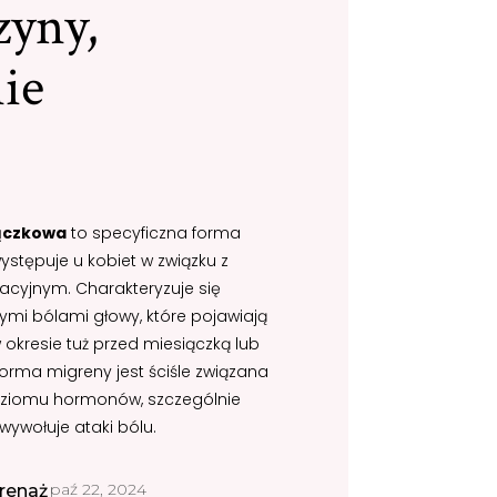
zyny,
nie
ączkowa
to specyficzna forma
ystępuje u kobiet w związku z
cyjnym. Charakteryzuje się
cymi bólami głowy, które pojawiają
w okresie tuż przed miesiączką lub
a forma migreny jest ściśle związana
ziomu hormonów, szczególnie
wywołuje ataki bólu.
paź 22, 2024
renaż