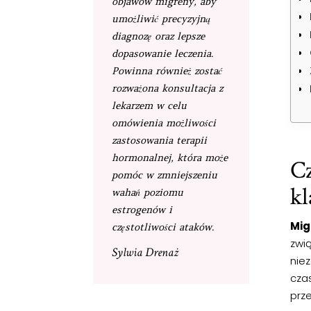
objawów migreny, aby
umożliwić precyzyjną
diagnozę oraz lepsze
dopasowanie leczenia.
Powinna również zostać
rozważona konsultacja z
lekarzem w celu
omówienia możliwości
zastosowania terapii
hormonalnej, która może
C
pomóc w zmniejszeniu
kl
wahań poziomu
estrogenów i
Mig
częstotliwości ataków.
zwi
Sylwia Drenaż
niez
czas
prz