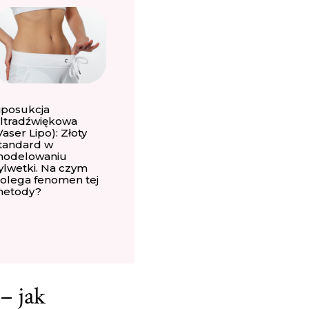
iposukcja
ltradźwiękowa
Vaser Lipo): Złoty
tandard w
odelowaniu
ylwetki. Na czym
olega fenomen tej
etody?
– jak