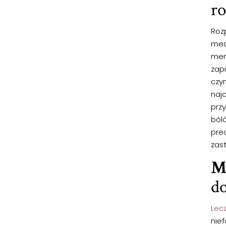
r
Roz
med
men
zap
czy
najc
prz
ból
pre
zas
M
do
Lec
nie