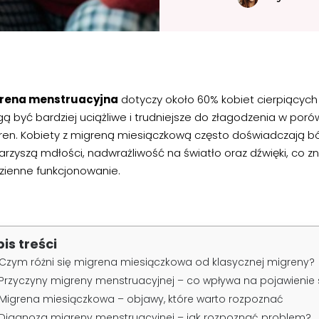
rena menstruacyjna
dotyczy około 60% kobiet cierpiących 
ą być bardziej uciążliwe i trudniejsze do złagodzenia w por
ren. Kobiety z migreną miesiączkową często doświadczają bó
arzyszą mdłości, nadwrażliwość na światło oraz dźwięki, co 
zienne funkcjonowanie.
pis treści
Czym różni się migrena miesiączkowa od klasycznej migreny?
Przyczyny migreny menstruacyjnej – co wpływa na pojawienie 
Migrena miesiączkowa – objawy, które warto rozpoznać
Diagnoza migreny menstruacyjnej – jak rozpoznać problem?