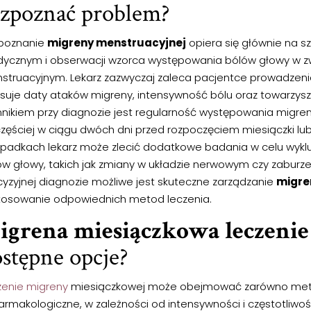
ozpoznać problem?
poznanie
migreny menstruacyjnej
opiera się głównie na 
ycznym i obserwacji wzorca występowania bólów głowy w zw
struacyjnym. Lekarz zazwyczaj zaleca pacjentce prowadzenie
isuje daty ataków migreny, intensywność bólu oraz towarzy
nnikiem przy diagnozie jest regularność występowania migre
zęściej w ciągu dwóch dni przed rozpoczęciem miesiączki lub 
ypadkach lekarz może zlecić dodatkowe badania w celu wyklu
ów głowy, takich jak zmiany w układzie nerwowym czy zaburze
cyzyjnej diagnozie możliwe jest skuteczne zarządzanie
migre
tosowanie odpowiednich metod leczenia.
igrena miesiączkowa leczenie
stępne opcje?
zenie migreny
miesiączkowej może obejmować zarówno metod
farmakologiczne, w zależności od intensywności i częstotliwo