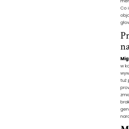
mens
Co i
obj
głow
P
na
Mig
w k
wyw
tuż
pro
zmi
bra
gen
nar