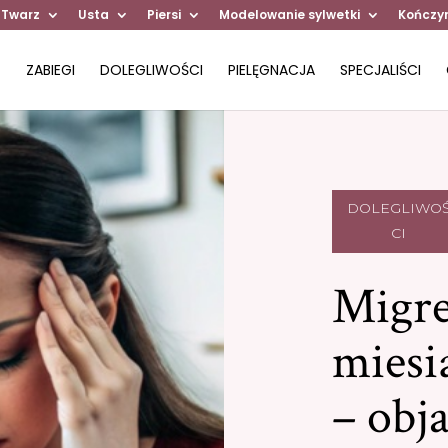
 Twarz
Usta
Piersi
Modelowanie sylwetki
Kończy
ZABIEGI
DOLEGLIWOŚCI
PIELĘGNACJA
SPECJALIŚCI
DOLEGLIWO
CI
Migr
miesi
– obj