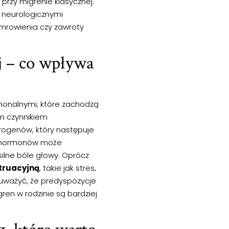
 przy migrenie klasycznej.
i neurologicznymi
 mrowienia czy zawroty
j – co wpływa
monalnymi, które zachodzą
m czynnikiem
rogenów, który następuje
mu hormonów może
ilne bóle głowy. Oprócz
truacyjną
, takie jak stres,
auważyć, że predyspozycje
ren w rodzinie są bardziej