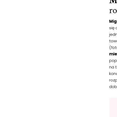
M
r
Mig
się
jedn
tow
(fot
mie
pop
na 
kon
roz
dob