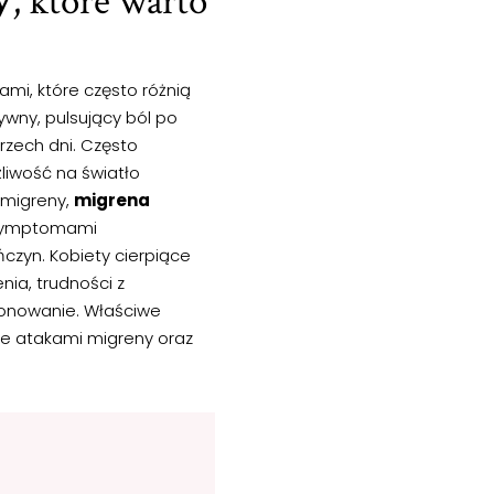
y
, które warto
mi, które często różnią
wny, pulsujący ból po
rzech dni. Często
liwość na światło
j migreny,
migrena
i symptomami
czyn. Kobiety cierpiące
ia, trudności z
cjonowanie. Właściwe
ie atakami migreny oraz