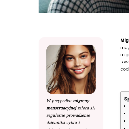
Mig
mog
mig
tow
cod
S
W przypadku
migreny
menstruacyjnej
zaleca się
regularne prowadzenie
dziennika cyklu i