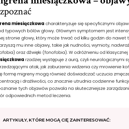
igrena miesiączkowa – objaw
ozpoznać
rena miesiączkowa
charakteryzuje się specyficznymi objawa
 od typowych bólów głowy. Głównym symptomem jest intensy
ej stronie głowy, który może trwać od kilku godzin do nawet t
arzyszą mu inne objawy, takie jak nudności, wymioty, nadwraż
ofobia) oraz dźwięki (fonofobia). W odróżnieniu od klasyczne
siączkowa
rzadziej występuje z aurą, czyli neurologicznym
rzedzającymi atak, jak zaburzenia widzenia czy mrowienie koń
tę formę migreny mogą również doświadczać uczucia zmęczen
centracją i drażliwości, co znacznie utrudnia codzienne funk
poznanie tych objawów pozwala na skuteczniejsze zarządzan
ór odpowiednich metod leczenia.
ARTYKUŁY, KTÓRE MOGĄ CIĘ ZAINTERESOWAĆ: