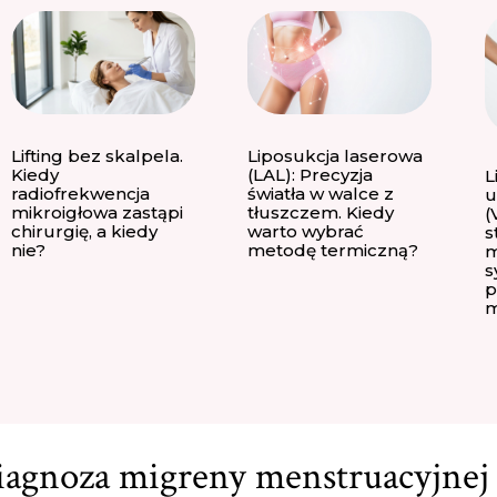
Lifting bez skalpela.
Liposukcja laserowa
Kiedy
(LAL): Precyzja
L
radiofrekwencja
światła w walce z
u
mikroigłowa zastąpi
tłuszczem. Kiedy
(
chirurgię, a kiedy
warto wybrać
s
nie?
metodę termiczną?
m
s
p
m
agnoza migreny menstruacyjnej 