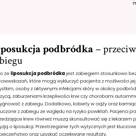
m
iposukcja podbródka
– przeciw
biegu
o że
liposukcja podbródka
jest zabiegiem stosunkowo bezp
eciwwskazań, które mogą wykluczyć pacjenta z możliwości je
ystkim, osoby z aktywnymi infekcjami skóry w okolicy podbró
rzycą, zaburzeniami krzepliwości krwi czy chorobami autoim
zygnować z zabiegu. Dodatkowo, kobiety w ciąży oraz karmią
uczone z zabiegu ze względu na ryzyko powikłań. Pacjenci prz
rzedzające krew również muszą skonsultować się z lekarzem
zją o liposukcji. Przestrzeganie tych wytycznych jest kluczo
pieczeństwo oraz uzyskać oczekiwane rezultaty.