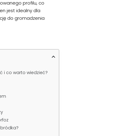
niowanego profilu, co
en jest idealny dla
ncję do gromadzenia
ć i co warto wiedzieć?
iem
zy
rfoz
dbródka?