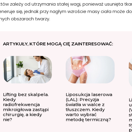
któw zależy od utrzymania stałej wagi, ponieważ usunięta tka
eneruje się, jednak przy nagłym wzroście masy ciała może do
nnych obszarach twarzy.
ARTYKUŁY, KTÓRE MOGĄ CIĘ ZAINTERESOWAĆ:
Lifting bez skalpela.
Liposukcja laserowa
Kiedy
(LAL): Precyzja
L
radiofrekwencja
światła w walce z
u
mikroigłowa zastąpi
tłuszczem. Kiedy
(
chirurgię, a kiedy
warto wybrać
s
nie?
metodę termiczną?
m
s
p