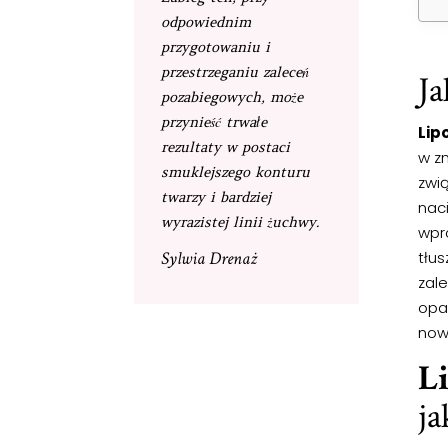
odpowiednim
przygotowaniu i
przestrzeganiu zaleceń
Ja
pozabiegowych, może
przynieść trwałe
Lip
rezultaty w postaci
w z
smuklejszego konturu
zwi
twarzy i bardziej
naci
wyrazistej linii żuchwy.
wpr
Sylwia Drenaż
tłus
zale
opa
now
L
ja