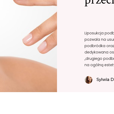
Liposukcja podb
pozwala na usun
podbródka oraz l
dedykowana oso
„drugiego podbr
na ogólną estet
Sylwia D