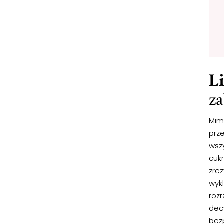
L
za
Mim
prz
wsz
cuk
zre
wykl
roz
decy
bez