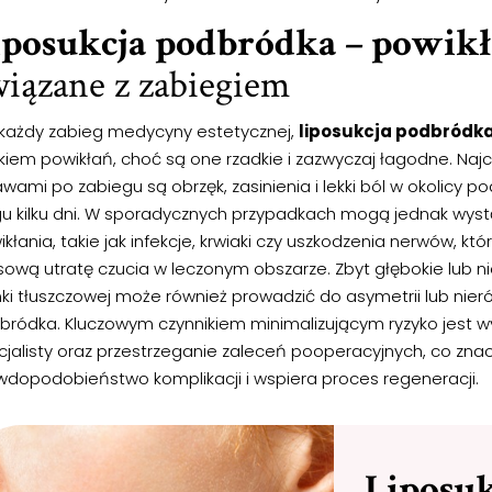
iposukcja podbródka – powikł
iązane z zabiegiem
 każdy zabieg medycyny estetycznej,
liposukcja podbródk
ykiem powikłań, choć są one rzadkie i zazwyczaj łagodne. Naj
wami po zabiegu są obrzęk, zasinienia i lekki ból w okolicy p
gu kilku dni. W sporadycznych przypadkach mogą jednak wyst
kłania, takie jak infekcje, krwiaki czy uszkodzenia nerwów, 
sową utratę czucia w leczonym obszarze. Zbyt głębokie lub 
ki tłuszczowej może również prowadzić do asymetrii lub nier
bródka. Kluczowym czynnikiem minimalizującym ryzyko jest
cjalisty oraz przestrzeganie zaleceń pooperacyjnych, co zna
wdopodobieństwo komplikacji i wspiera proces regeneracji.
Liposuk