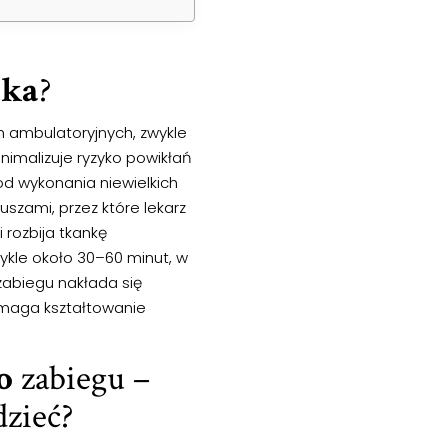
dka
?
 ambulatoryjnych, zwykle
nimalizuje ryzyko powikłań
od wykonania niewielkich
szami, przez które lekarz
 rozbija tkankę
wykle około 30–60 minut, w
 zabiegu nakłada się
omaga kształtowanie
o
zabiegu –
dzieć?