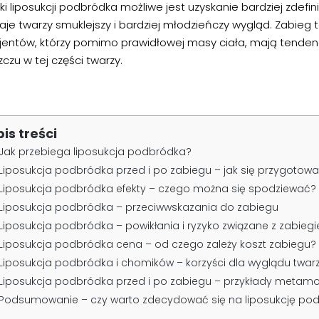
ki liposukcji podbródka możliwe jest uzyskanie bardziej zdefi
je twarzy smuklejszy i bardziej młodzieńczy wygląd. Zabieg t
jentów, którzy pomimo prawidłowej masy ciała, mają tende
zczu w tej części twarzy.
pis treści
Jak przebiega liposukcja podbródka?
Liposukcja podbródka przed i po zabiegu – jak się przygotowa
Liposukcja podbródka efekty – czego można się spodziewać?
Liposukcja podbródka – przeciwwskazania do zabiegu
Liposukcja podbródka – powikłania i ryzyko związane z zabieg
Liposukcja podbródka cena – od czego zależy koszt zabiegu?
Liposukcja podbródka i chomików – korzyści dla wyglądu twar
Liposukcja podbródka przed i po zabiegu – przykłady metamo
Podsumowanie – czy warto zdecydować się na liposukcję po