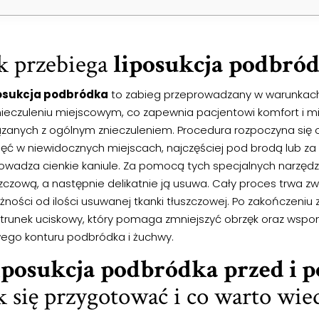
k przebiega
liposukcja podbró
osukcja podbródka
to zabieg przeprowadzany w warunkach
nieczuleniu miejscowym, co zapewnia pacjentowi komfort i mi
ązanych z ogólnym znieczuleniem. Procedura rozpoczyna się 
ęć w niewidocznych miejscach, najczęściej pod brodą lub za u
owadza cienkie kaniule. Za pomocą tych specjalnych narzędzi
zczową, a następnie delikatnie ją usuwa. Cały proces trwa z
żności od ilości usuwanej tkanki tłuszczowej. Po zakończeniu
trunek uciskowy, który pomaga zmniejszyć obrzęk oraz wsp
ego konturu podbródka i żuchwy.
iposukcja podbródka przed i p
k się przygotować i co warto wie