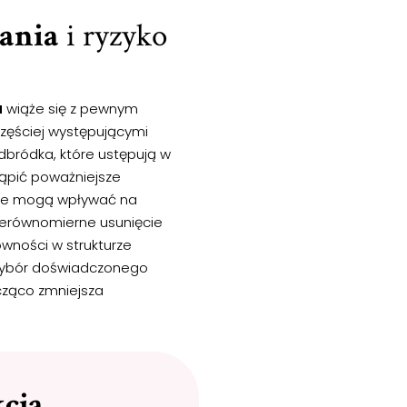
ania
i ryzyko
a
wiąże się z pewnym
częściej występującymi
odbródka, które ustępują w
ąpić poważniejsze
które mogą wpływać na
nierównomierne usunięcie
ówności w strukturze
 wybór doświadczonego
cząco zmniejsza
cja