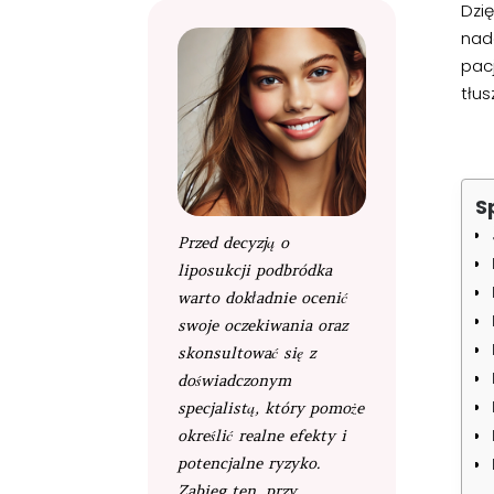
Dzię
nada
pac
tłus
S
Przed decyzją o
liposukcji podbródka
warto dokładnie ocenić
swoje oczekiwania oraz
skonsultować się z
doświadczonym
specjalistą, który pomoże
określić realne efekty i
potencjalne ryzyko.
Zabieg ten, przy