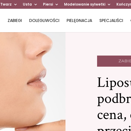
 Twarz
Usta
Piersi
Modelowanie sylwetki
Kończy
ZABIEGI
DOLEGLIWOŚCI
PIELĘGNACJA
SPECJALIŚCI
ZABI
Lipos
podbr
cena, 
przec