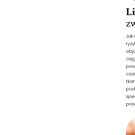
L
zw
Jak
ryz
obja
cią
powi
cza
tkan
pod
spe
pra