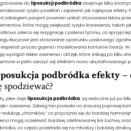
ygotowanie do
liposukcji podbródka
obejmuje kilka istotny
nimalizować ryzyko powikłań i zapewnić jak najlepsze efekty.
ed zabiegiem pacjent powinien unikać stosowania leków prz
lementów, które mogą zwiększać ryzyko krwawienia, takich jak
tkowo zaleca się rezygnację z palenia tytoniu, co sprzyja lep
iegu kluczowe jest stosowanie opatrunku uciskowego zgodnie
 wspierać proces gojenia i modelowania konturów twarzy. W 
 wystąpić lekkie zasinienia i obrzęk, które znikają po kilku d
jentowi w pełni cieszyć się efektem nowo ukształtowanego 
iposukcja podbródka efekty
– 
ę spodziewać?
ty, jakie daje
liposukcja podbródka
, są widoczne już po kil
ęki i zasinienia. Zabieg ten pozwala na znaczną poprawę kont
 redukcję „chomików,” co przyczynia się do bardziej harmonijn
jenci mogą oczekiwać bardziej zdefiniowanej linii żuchwy or
ródka, co często przekłada się na młodszy i bardziej atrakc