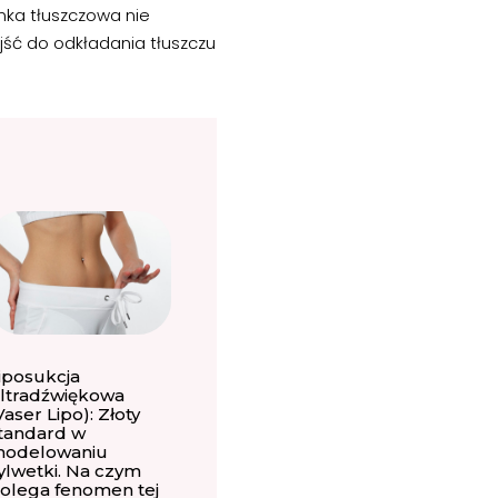
nka tłuszczowa nie
jść do odkładania tłuszczu
iposukcja
ltradźwiękowa
Vaser Lipo): Złoty
tandard w
odelowaniu
ylwetki. Na czym
olega fenomen tej