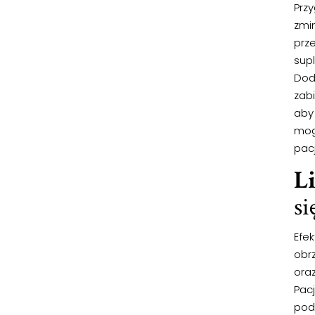
Prz
zmi
prz
sup
Doda
zab
aby
mogą
pac
L
si
Efek
obrz
oraz
Pac
podb