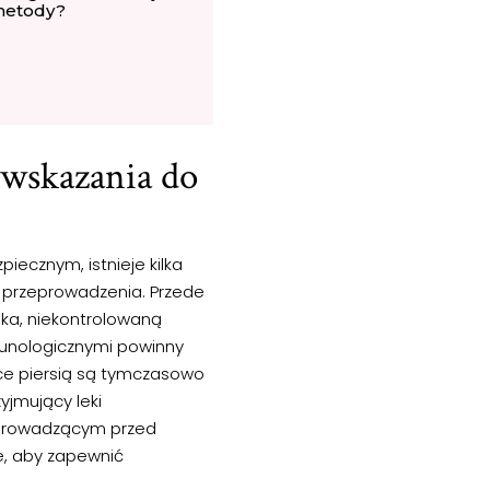
etody?
wskazania do
iecznym, istnieje kilka
j przeprowadzenia. Przede
dka, niekontrolowaną
munologicznymi powinny
ce piersią są tymczasowo
yjmujący leki
 prowadzącym przed
we, aby zapewnić