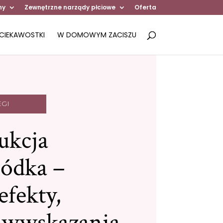
ny
Zewnętrzne narządy płciowe
Oferta
CIEKAWOSTKI
W DOMOWYM ZACISZU
EGI
ukcja
ódka –
efekty,
iwwskazania