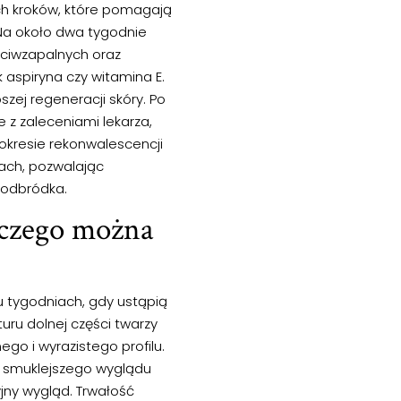
ch kroków, które pomagają
 Na około dwa tygodnie
eciwzapalnych oraz
 aspiryna czy witamina E.
szej regeneracji skóry. Po
 z zaleceniami lekarza,
okresie rekonwalescencji
niach, pozwalając
podbródka.
czego można
ku tygodniach, gdy ustąpią
uru dolnej części twarzy
ego i wyrazistego profilu.
az smuklejszego wyglądu
yjny wygląd. Trwałość