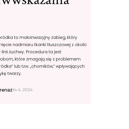
ródka to małoinwazyjny zabieg, który
ięcie nadmiaru tkanki tłuszczowej z okolic
inii żuchwy. Procedura ta jest
bom, które zmagają się z problemem
ódka” lub tzw. „chomików,” wpływających
ykę twarzy.
lis 4, 2024
renaż