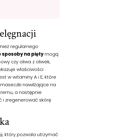
elęgnacji
wnież regularnego
sposoby na pięty
mogą
owy czy oliwa z oliwek,
ykazuje właściwości
st w witaminy A i E, które
maseczki nawilżające na
kremu, a następnie
ąć i zregenerować skórę
rka
ji, który pozwala utrzymać