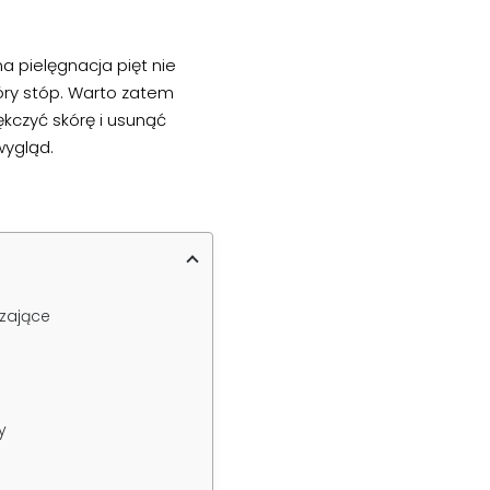
a pielęgnacja pięt nie
kóry stóp. Warto zatem
ękczyć skórę i usunąć
wygląd.
zające
y