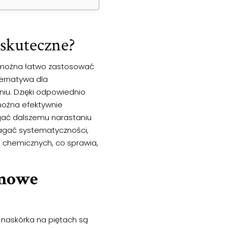
 skuteczne?
e można łatwo zastosować
ernatywa dla
iu. Dzięki odpowiednio
 można efektywnie
gać dalszemu narastaniu
gać systematyczności,
i chemicznych, co sprawia,
omowe
 naskórka na piętach są