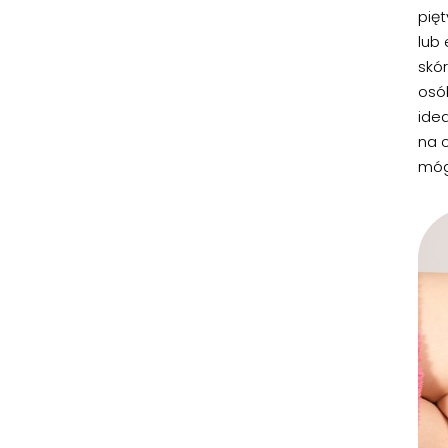
pięt
lub
skór
osób
ide
na c
móg