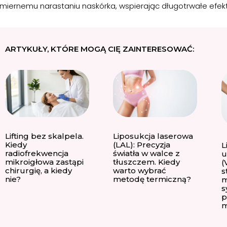
miernemu narastaniu naskórka, wspierając długotrwałe efekt
ARTYKUŁY, KTÓRE MOGĄ CIĘ ZAINTERESOWAĆ:
Lifting bez skalpela.
Liposukcja laserowa
Kiedy
(LAL): Precyzja
L
radiofrekwencja
światła w walce z
u
mikroigłowa zastąpi
tłuszczem. Kiedy
(
chirurgię, a kiedy
warto wybrać
s
nie?
metodę termiczną?
m
s
p
m