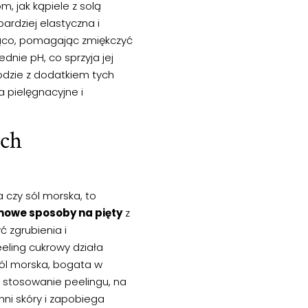
, jak kąpiele z solą
ardziej elastyczna i
jąco, pomagając zmiękczyć
nie pH, co sprzyja jej
odzie z dodatkiem tych
a pielęgnacyjne i
ych
a czy sól morska, to
owe sposoby na pięty
z
 zgrubienia i
eeling cukrowy działa
 sól morska, bogata w
e stosowanie peelingu, na
hni skóry i zapobiega