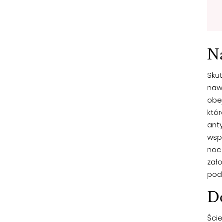
Na
Sku
nawi
obej
któ
anty
wsp
noc
zał
pod
Do
Ści