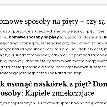
mowe sposoby na pięty – czy są
lu osób poszukuje skutecznych metod pielęgnacji pięt, któr
omu.
Domowe sposoby na pięty
to wygodna i dostępna alt
fesjonalnych zabiegów, szczególnie przy regularnym stosowan
ranym naturalnym składnikom, takim jak sól, olejki czy ocet,
ękczyć i usunąć zrogowaciały naskórek, co pomaga zapobie
stwy rogowej. Chociaż efekty domowych metod mogą wyma
zaletą jest łagodność dla skóry i brak agresywnych substancj
ielęgnacja jest bezpieczna i delikatna dla stóp.
ak usunąć naskórek z pięt? D
posoby
: Kąpiele zmiękczające
nym z najprostszych i skutecznych sposobów na zmiękczenie