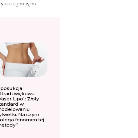
y pielęgnacyjne.
iposukcja
ltradźwiękowa
Vaser Lipo): Złoty
tandard w
odelowaniu
ylwetki. Na czym
olega fenomen tej
etody?