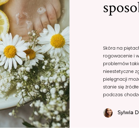
sposo
Skóra na piętac
rogowacenie i w
problemów takich
nieestetyczne z
pielęgnacji moż
stanie się źród
podczas chodze
Sylwia D