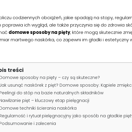
liczu codziennych obciążeń, jakie spadają na stopy, regularn
o poprawia ich wygląd, ale także przyczynia się do zdrowia s
nać
domowe sposoby na pięty
, które mogą skutecznie zmi
miar martwego naskórka, co zapewni im gładki i estetyczny 
pis treści
Domowe sposoby na pięty – czy są skuteczne?
Jak usunąć naskórek z pięt? Domowe sposoby: Kąpiele zmiękc
Peelingi do stóp na bazie naturalnych składników
Nawilżanie pięt – kluczowy etap pielęgnacji
Domowe techniki ścierania naskórka
Regularność i rytuał pielęgnacyjny jako sposób na gładkie pięt
Podsumowanie i zalecenia