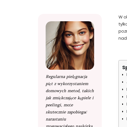
W ob
tylk
poz
nad
S
Regularna pielęgnacja
pięt z wykorzystaniem
domowych metod, takich
jak zmiękczające kąpiele i
peelingi, może
skutecznie zapobiegać
narastaniu
zrogowaciałego naskórka