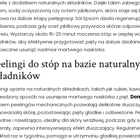
ele z dodatkiem naturalnych składników. Dzięki takim zabiegom
om, sodą oczyszczoną czy octem jabłkowym, skóra staje się b
owa na dalsze etapy pielęgnacji. Sól Epsom działa regeneru
ubienia, podczas gdy ocet jabłkowy przywraca skórze odpowied
owiu. Wystarczy około 15-20 minut moczenia stóp w ciepłej w
dników, aby efektywnie przygotować pięty na dalsze działani
piecznie usunąć nadmiar martwego naskórka.
elingi do stóp na bazie naturaln
kładników
ingi oparte na naturalnych składnikach, takich jak cukier, kaw
awdzony sposób na usunięcie martwego naskórka z pięt.
Dom
ciem peelingów mechanicznych pozwalają delikatnie złuszczyć
owaciałą skórę, pozostawiając pięty gładkie i odświeżone. P
dnie i nawilżająco, idealny dla skóry wrażliwej, podczas gdy
erały, zapewnia intensywniejszy efekt złuszczający. Regularn
ykład raz w tygodniu, pomaga w utrzymaniu gładkiej powierzc