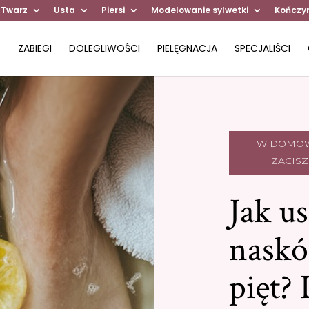
 Twarz
Usta
Piersi
Modelowanie sylwetki
Kończy
ZABIEGI
DOLEGLIWOŚCI
PIELĘGNACJA
SPECJALIŚCI
W DOMO
ZACIS
Jak u
naskó
pięt