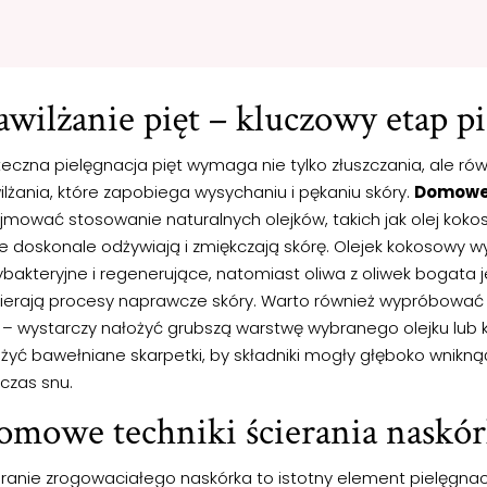
wilżanie pięt – kluczowy etap pi
teczna pielęgnacja pięt wymaga nie tylko złuszczania, ale ró
lżania, które zapobiega wysychaniu i pękaniu skóry.
Domowe 
mować stosowanie naturalnych olejków, takich jak olej kokos
re doskonale odżywiają i zmiękczają skórę. Olejek kokosowy w
bakteryjne i regenerujące, natomiast oliwa z oliwek bogata je
ierają procesy naprawcze skóry. Warto również wypróbować 
 – wystarczy nałożyć grubszą warstwę wybranego olejku lub 
ożyć bawełniane skarpetki, by składniki mogły głęboko wnikn
czas snu.
mowe techniki ścierania naskó
eranie zrogowaciałego naskórka to istotny element pielęgnac