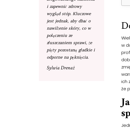
i zapewnić zdrowy
wygląd stóp. Kluczowe
jest jednak, aby dbać o
Do
nawilżenie skóry, co w
połączeniu ze
Wie
złuszczaniem sprawi, że
w d
pięty pozostaną gładkie i
pro
odporne na pęknięcia.
dob
zmi
Sylwia Drenaż
war
ich 
że p
J
s
Jed