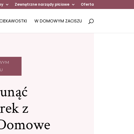
ny
Zewnętrzne narządy płciowe
Oferta
CIEKAWOSTKI
W DOMOWYM ZACISZU
WYM
ZU
sunąć
rek z
? Domowe