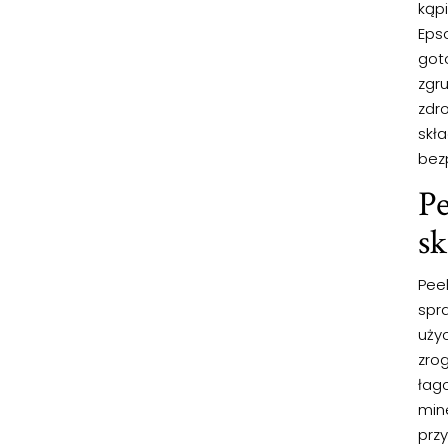
kąpi
Eps
got
zgr
zdr
skła
bez
Pe
s
Peel
spr
uży
zrog
łago
min
prz