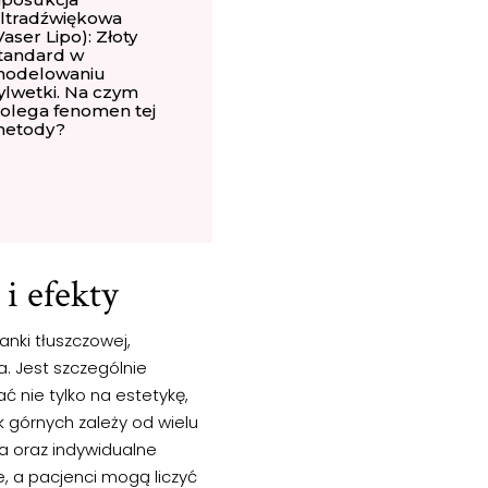
ltradźwiękowa
Vaser Lipo): Złoty
tandard w
odelowaniu
ylwetki. Na czym
olega fenomen tej
etody?
i efekty
anki tłuszczowej,
. Jest szczególnie
nie tylko na estetykę,
 górnych zależy od wielu
na oraz indywidualne
, a pacjenci mogą liczyć