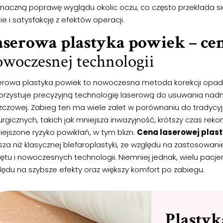
znaczną poprawę wyglądu okolic oczu, co często przekłada s
ie i satysfakcję z efektów operacji.
aserowa plastyka powiek – ce
woczesnej technologii
erowa plastyka powiek to nowoczesna metoda korekcji opada
orzystuje precyzyjną technologię laserową do usuwania nadmi
szczowej. Zabieg ten ma wiele zalet w porównaniu do tradyc
urgicznych, takich jak mniejsza inwazyjność, krótszy czas rek
ejszone ryzyko powikłań, w tym blizn.
Cena laserowej plast
sza niż klasycznej blefaroplastyki, ze względu na zastosow
ętu i nowoczesnych technologii. Niemniej jednak, wielu pacj
lędu na szybsze efekty oraz większy komfort po zabiegu.
Plasty