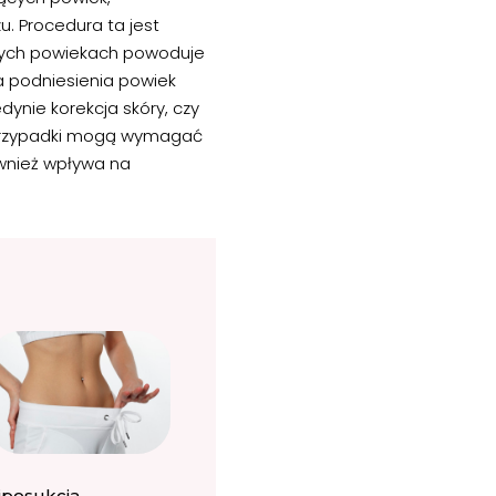
u. Procedura ta jest
rnych powiekach powoduje
 podniesienia powiek
ynie korekcja skóry, czy
e przypadki mogą wymagać
ównież wpływa na
iposukcja