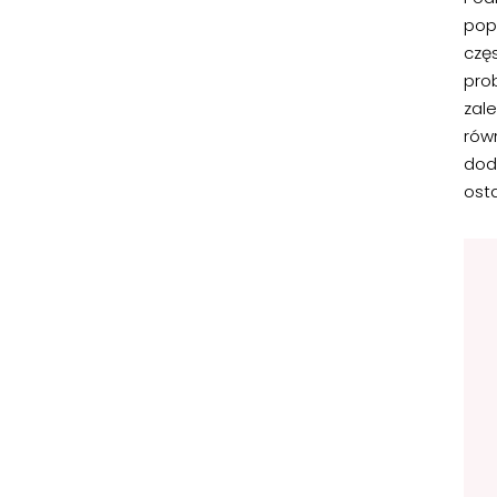
popr
czę
pro
zal
rów
dod
ost