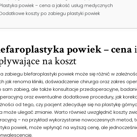
Plastyka powiek – cena a jakość usług medycznych
Dodatkowe koszty po zabiegu plastyki powiek
lefaroplastyka powiek – cena
ływające na koszt
a zabiegu blefaroplastyki powiek może się różnić w zależnośc
ch jak renoma kliniki, doświadczenie chirurga oraz zakres oper
ko sam zabieg, ale także konsultacje przedoperacyjne, badan
peracyjną oraz ewentualne dodatkowe procedury, jak korekcj
żności od tego, czy pacjent zdecyduje się na plastykę górny
a może ulegać zmianie. Warto również uwzględnić koszty zwi
racyjną – na przykład wykorzystanie nowoczesnych metod, ta
styka powiek, może wpłynąć na wyższą cenę, ale jednocześn
onwalescencję.