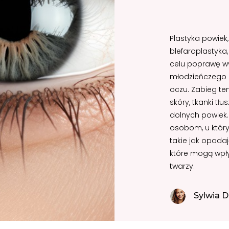
Plastyka powiek
blefaroplastyka
celu poprawę w
młodzieńczego 
oczu. Zabieg te
skóry, tkanki tł
dolnych powiek.
osobom, u któryc
takie jak opada
które mogą wpły
twarzy.
Sylwia D