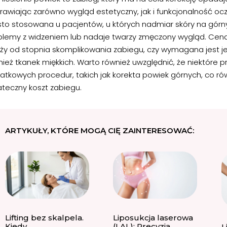
awiając zarówno wygląd estetyczny, jak i funkcjonalność ocz
sto stosowana u pacjentów, u których nadmiar skóry na gó
blemy z widzeniem lub nadaje twarzy zmęczony wygląd. Cena
eży od stopnia skomplikowania zabiegu, czy wymagana jest jed
nież tkanek miękkich. Warto również uwzględnić, że niektór
atkowych procedur, takich jak korekta powiek górnych, co r
ateczny koszt zabiegu.
ARTYKUŁY, KTÓRE MOGĄ CIĘ ZAINTERESOWAĆ:
Lifting bez skalpela.
Liposukcja laserowa
Kiedy
(LAL): Precyzja
L