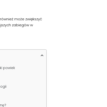
e również może zwiększyć
ejszych zabiegów w
ki powiek
ogii
enę?