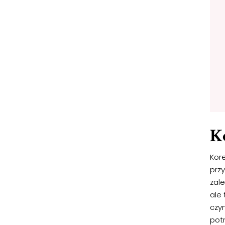
K
Kore
prz
zal
ale
czyn
pot