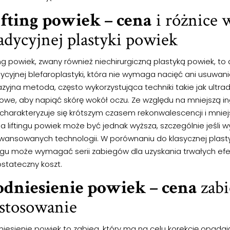
ifting powiek – cena
i różnice 
adycyjnej plastyki powiek
ing powiek, zwany również niechirurgiczną plastyką powiek, to
ycyjnej blefaroplastyki, która nie wymaga nacięć ani usuwania
zyjna metoda, często wykorzystująca techniki takie jak ultradź
owe, aby napiąć skórę wokół oczu. Ze względu na mniejszą in
 charakteryzuje się krótszym czasem rekonwalescencji i mnie
 liftingu powiek może być jednak wyższa, szczególnie jeśli w
wansowanych technologii. W porównaniu do klasycznej plastyk
tingu może wymagać serii zabiegów dla uzyskania trwałych ef
ostateczny koszt.
odniesienie powiek – cena
zabi
stosowanie
niesienie powiek to zabieg, który ma na celu korekcję opada