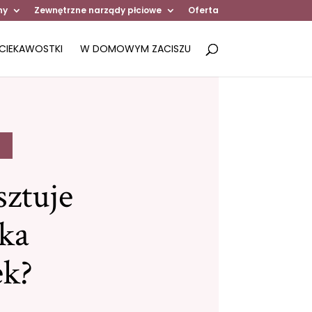
ny
Zewnętrzne narządy płciowe
Oferta
CIEKAWOSTKI
W DOMOWYM ZACISZU
sztuje
yka
k?