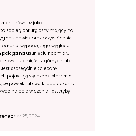
, znana również jako
, to zabieg chirurgiczny mający na
yglądu powiek oraz przywrócenie
i bardziej wypoczętego wyglądu
n polega na usunięciu nadmiaru
uszczowej lub mięśni z górnych lub
 Jest szczególnie zalecany
h pojawiają się oznaki starzenia,
jące powieki lub worki pod oczami,
wać na pole widzenia i estetykę
paź 25, 2024
renaż