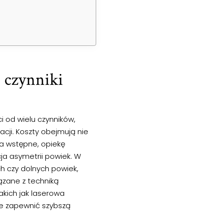
i czynniki
i od wielu czynników,
acji. Koszty obejmują nie
ia wstępne, opiekę
a asymetrii powiek. W
ch czy dolnych powiek,
ązane z techniką
kich jak laserowa
ie zapewnić szybszą