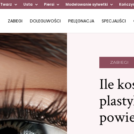
 Twarz
Usta
Piersi
Modelowanie sylwetki
Kończy
ZABIEGI
DOLEGLIWOŚCI
PIELĘGNACJA
SPECJALIŚCI
ZABIEGI
Ile ko
plast
powie