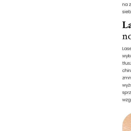
na 
sieb
L
no
Las
wyk
tłu
chir
zmni
wyż
sprz
wzg