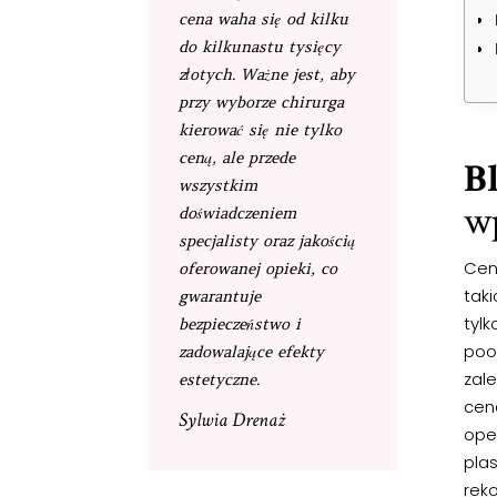
cena waha się od kilku
do kilkunastu tysięcy
złotych. Ważne jest, aby
przy wyborze chirurga
kierować się nie tylko
ceną, ale przede
B
wszystkim
wp
doświadczeniem
specjalisty oraz jakością
Cen
oferowanej opieki, co
taki
gwarantuje
tyl
bezpieczeństwo i
poo
zadowalające efekty
zale
estetyczne.
cen
Sylwia Drenaż
ope
pla
rek