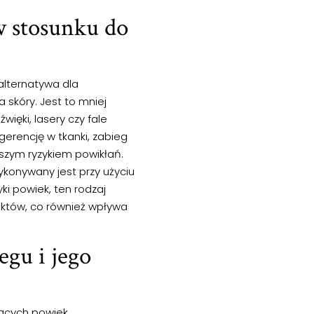
w stosunku do
 alternatywa dla
 skóry. Jest to mniej
więki, lasery czy fale
gerencję w tkanki, zabieg
jszym ryzykiem powikłań.
ykonywany jest przy użyciu
i powiek, ten rodzaj
ektów, co również wpływa
egu i jego
jących powiek,