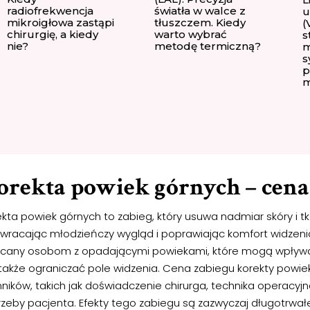
radiofrekwencja
światła w walce z
u
mikroigłowa zastąpi
tłuszczem. Kiedy
(
chirurgię, a kiedy
warto wybrać
s
nie?
metodę termiczną?
m
s
p
m
orekta powiek górnych – cena
kta powiek górnych to zabieg, który usuwa nadmiar skóry i tk
ywracając młodzieńczy wygląd i poprawiając komfort widzenia
ecany osobom z opadającymi powiekami, które mogą wpływać 
 także ograniczać pole widzenia. Cena zabiegu korekty powiek
ników, takich jak doświadczenie chirurga, technika operacyj
rzeby pacjenta. Efekty tego zabiegu są zazwyczaj długotrwałe