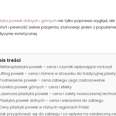
styka powiek dolnych i górnych
nie tylko poprawia wygląd, al
fort i pewność siebie pacjenta, stanowiąc jeden z popularni
ycynie estetycznej.
pis treści
Blefaroplastyka powiek – cena i czynniki wpływające na koszt
Lifting powiek – cena i różnice w stosunku do tradycyjnej plasty
Podniesienie powiek – cena zabiegu i jego zastosowanie
Korekta powiek górnych – cena i efekty
Laserowa plastyka powiek – cena i zalety nowoczesnej technol
Plastyka powiek dolnych – cena i wskazania do zabiegu
Ceny plastyki powiek w różnych regionach Polski
Jak przygotować się do zabiegu i co wpływa na ostateczną c