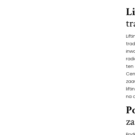
L
tr
Lift
trad
inwa
radi
ten
Cena
zaa
lif
na 
P
za
Pod