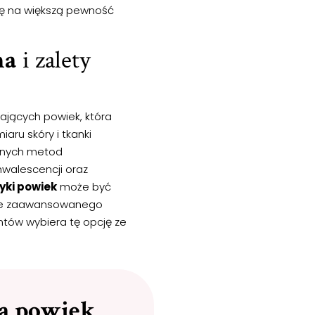
ię na większą pewność
na
i zalety
jących powiek, która
aru skóry i tkanki
yjnych metod
onwalescencji oraz
yki powiek
może być
anie zaawansowanego
entów wybiera tę opcję ze
ka powiek