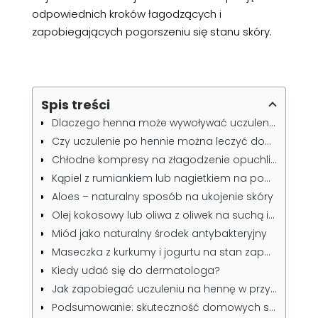
odpowiednich kroków łagodzących i
zapobiegających pogorszeniu się stanu skóry.
Spis treści
Dlaczego henna może wywoływać uczulenie?
Czy uczulenie po hennie można leczyć domowymi sposobami?
Chłodne kompresy na złagodzenie opuchlizny
Kąpiel z rumiankiem lub nagietkiem na podrażnioną skórę
Aloes – naturalny sposób na ukojenie skóry
Olej kokosowy lub oliwa z oliwek na suchą i swędzącą skórę
Miód jako naturalny środek antybakteryjny
Maseczka z kurkumy i jogurtu na stan zapalny
Kiedy udać się do dermatologa?
Jak zapobiegać uczuleniu na hennę w przyszłości?
Podsumowanie: skuteczność domowych sposobów na uczulenie po hennie