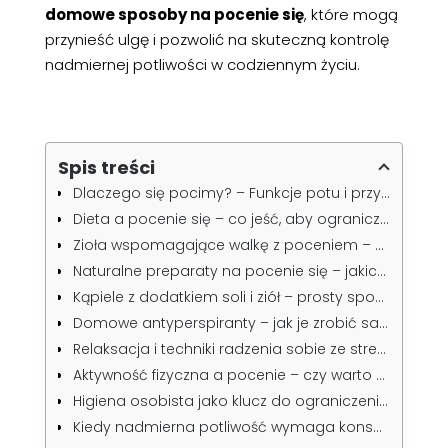
domowe sposoby na pocenie się
, które mogą
przynieść ulgę i pozwolić na skuteczną kontrolę
nadmiernej potliwości w codziennym życiu.
Spis treści
Dlaczego się pocimy? – Funkcje potu i przyczyny nadmiernego pocenia się
Dieta a pocenie się – co jeść, aby ograniczyć potliwość?
Zioła wspomagające walkę z poceniem – co warto wypróbować?
Naturalne preparaty na pocenie się – jakich składników szukać w kosmetykach?
Kąpiele z dodatkiem soli i ziół – prosty sposób na zmniejszenie potliwości
Domowe antyperspiranty – jak je zrobić samodzielnie?
Relaksacja i techniki radzenia sobie ze stresem
Aktywność fizyczna a pocenie – czy warto się ruszać?
Higiena osobista jako klucz do ograniczenia potliwości
Kiedy nadmierna potliwość wymaga konsultacji lekarskiej?