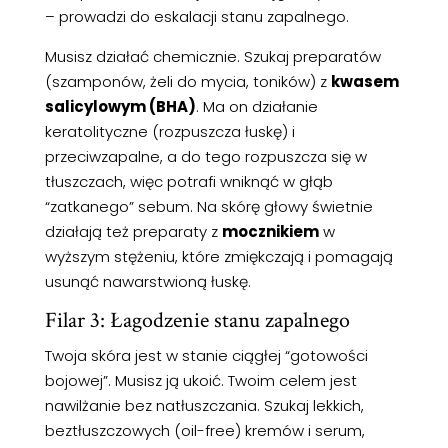
– prowadzi do eskalacji stanu zapalnego.
Musisz działać chemicznie. Szukaj preparatów
(szamponów, żeli do mycia, toników) z
kwasem
salicylowym (BHA)
. Ma on działanie
keratolityczne (rozpuszcza łuskę) i
przeciwzapalne, a do tego rozpuszcza się w
tłuszczach, więc potrafi wniknąć w głąb
“zatkanego” sebum. Na skórę głowy świetnie
działają też preparaty z
mocznikiem
w
wyższym stężeniu, które zmiękczają i pomagają
usunąć nawarstwioną łuskę.
Filar 3: Łagodzenie stanu zapalnego
Twoja skóra jest w stanie ciągłej “gotowości
bojowej”. Musisz ją ukoić. Twoim celem jest
nawilżanie bez natłuszczania. Szukaj lekkich,
beztłuszczowych (oil-free) kremów i serum,