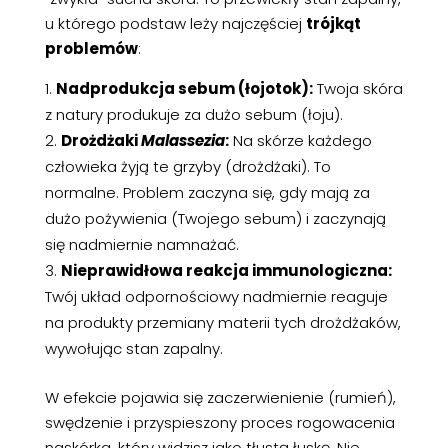
u którego podstaw leży najczęściej
trójkąt
problemów
:
Nadprodukcja sebum (łojotok):
Twoja skóra
z natury produkuje za dużo sebum (łoju).
Drożdżaki
Malassezia
:
Na skórze każdego
człowieka żyją te grzyby (drożdżaki). To
normalne. Problem zaczyna się, gdy mają za
dużo pożywienia (Twojego sebum) i zaczynają
się nadmiernie namnażać.
Nieprawidłowa reakcja immunologiczna:
Twój układ odpornościowy nadmiernie reaguje
na produkty przemiany materii tych drożdżaków,
wywołując stan zapalny.
W efekcie pojawia się zaczerwienienie (rumień),
swędzenie i przyspieszony proces rogowacenia
naskórka, który widzisz jako tłustą łuskę. Nie