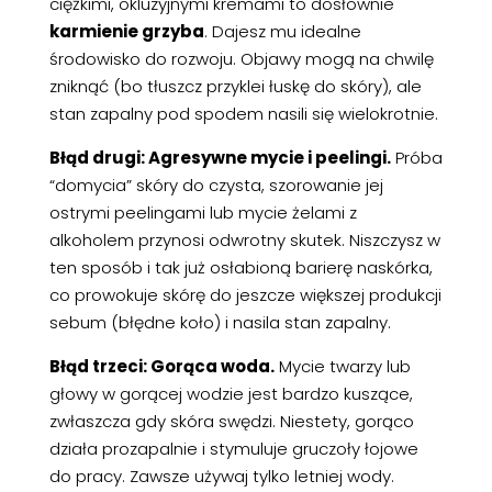
ciężkimi, okluzyjnymi kremami to dosłownie
karmienie grzyba
. Dajesz mu idealne
środowisko do rozwoju. Objawy mogą na chwilę
zniknąć (bo tłuszcz przyklei łuskę do skóry), ale
stan zapalny pod spodem nasili się wielokrotnie.
Błąd drugi: Agresywne mycie i peelingi.
Próba
“domycia” skóry do czysta, szorowanie jej
ostrymi peelingami lub mycie żelami z
alkoholem przynosi odwrotny skutek. Niszczysz w
ten sposób i tak już osłabioną barierę naskórka,
co prowokuje skórę do jeszcze większej produkcji
sebum (błędne koło) i nasila stan zapalny.
Błąd trzeci: Gorąca woda.
Mycie twarzy lub
głowy w gorącej wodzie jest bardzo kuszące,
zwłaszcza gdy skóra swędzi. Niestety, gorąco
działa prozapalnie i stymuluje gruczoły łojowe
do pracy. Zawsze używaj tylko letniej wody.