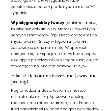
Stosuj go 2-3 razy w tygodniu w fazie
zaostrzenia, a potem profilaktycznie raz na 1-2
tygodnie.
W pielęgnacji skóry twarzy
(płatki nosa, brwi)
musisz być delikatniejszy. Możesz używać tych
samych szamponów (np. z ketokonazolem) do
mycia twarzy 1-2 razy w tygodniu, również
zostawiając pianę na minutę. W aptekach
dostępne są też specjalne kremy bez recepty,
działające przeciwgrzybiczo i łagodząco, często
zawierające np. pirokton olaminy lub cynk.
Filar 2: Delikatne złuszczanie (kwas, nie
peeling)
Nagromadzona, tłusta łuska musi zostać
usunięta, ale nie siłą. Agresywne peelingi
mechaniczne (drobnoziarniste) lub “drapanie”
łuski paznokciami to jeden z najgorszych błędów