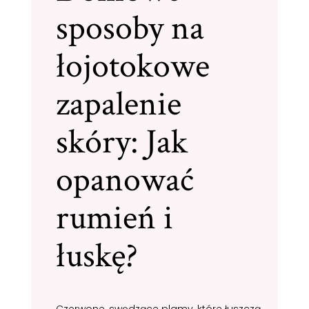
sposoby na
łojotokowe
zapalenie
skóry: Jak
opanować
rumień i
łuskę?
Czerwone, swędzące plamy, które łuszczą