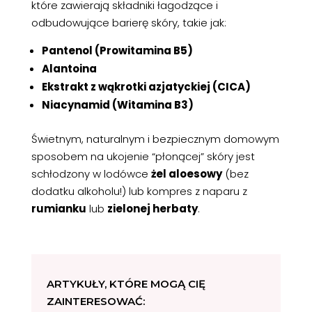
które zawierają składniki łagodzące i
odbudowujące barierę skóry, takie jak:
Pantenol (Prowitamina B5)
Alantoina
Ekstrakt z wąkrotki azjatyckiej (CICA)
Niacynamid (Witamina B3)
Świetnym, naturalnym i bezpiecznym domowym
sposobem na ukojenie “płonącej” skóry jest
schłodzony w lodówce
żel aloesowy
(bez
dodatku alkoholu!) lub kompres z naparu z
rumianku
lub
zielonej herbaty
.
ARTYKUŁY, KTÓRE MOGĄ CIĘ
ZAINTERESOWAĆ: