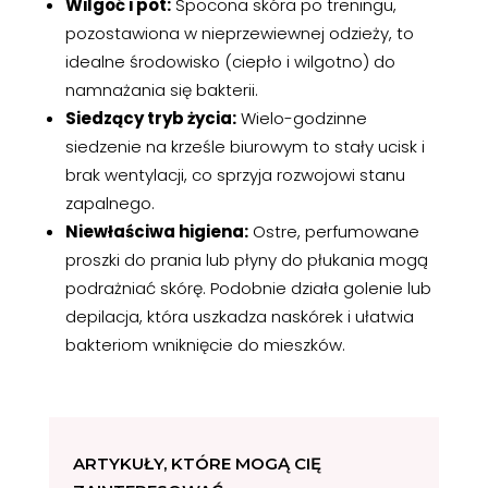
Wilgoć i pot
:
Spocona skóra po treningu,
pozostawiona w nieprzewiewnej odzieży, to
idealne środowisko (ciepło i wilgotno) do
namnażania się bakterii.
Siedzący tryb życia
:
Wielo-godzinne
siedzenie na krześle biurowym to stały ucisk i
brak wentylacji, co sprzyja rozwojowi stanu
zapalnego.
Niewłaściwa higiena
:
Ostre, perfumowane
proszki do prania lub płyny do płukania mogą
podrażniać skórę. Podobnie działa golenie lub
depilacja, która uszkadza naskórek i ułatwia
bakteriom wniknięcie do mieszków.
ARTYKUŁY, KTÓRE MOGĄ CIĘ