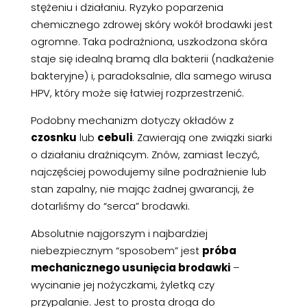
stężeniu i działaniu. Ryzyko poparzenia
chemicznego zdrowej skóry wokół brodawki jest
ogromne. Taka podrażniona, uszkodzona skóra
staje się idealną bramą dla bakterii (nadkażenie
bakteryjne) i, paradoksalnie, dla samego wirusa
HPV, który może się łatwiej rozprzestrzenić.
Podobny mechanizm dotyczy okładów z
czosnku
lub
cebuli
. Zawierają one związki siarki
o działaniu drażniącym. Znów, zamiast leczyć,
najczęściej powodujemy silne podrażnienie lub
stan zapalny, nie mając żadnej gwarancji, że
dotarliśmy do “serca” brodawki.
Absolutnie najgorszym i najbardziej
niebezpiecznym “sposobem” jest
próba
mechanicznego usunięcia brodawki
–
wycinanie jej nożyczkami, żyletką czy
przypalanie. Jest to prosta droga do