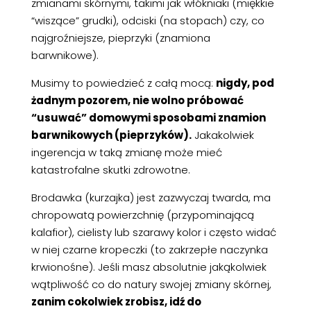
zmianami skórnymi, takimi jak włókniaki (miękkie
“wiszące” grudki), odciski (na stopach) czy, co
najgroźniejsze, pieprzyki (znamiona
barwnikowe).
Musimy to powiedzieć z całą mocą:
nigdy, pod
żadnym pozorem, nie wolno próbować
“usuwać” domowymi sposobami znamion
barwnikowych (pieprzyków).
Jakakolwiek
ingerencja w taką zmianę może mieć
katastrofalne skutki zdrowotne.
Brodawka (kurzajka) jest zazwyczaj twarda, ma
chropowatą powierzchnię (przypominającą
kalafior), cielisty lub szarawy kolor i często widać
w niej czarne kropeczki (to zakrzepłe naczynka
krwionośne). Jeśli masz absolutnie jakąkolwiek
wątpliwość co do natury swojej zmiany skórnej,
zanim cokolwiek zrobisz, idź do