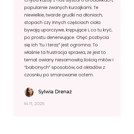
Chyba każdy z nas słyszał o brodawkach,
popularnie zwanych kurzajkami. Te
niewielkie, twarde grudki na dłoniach,
stopach czy innych częściach ciała
bywają uporczywe, krępujące i, co tu kryć,
po prostu denerwujące. Chęć pozbycia
się ich “tu i teraz” jest ogromna. To
właśnie ta frustracja sprawia, że jest to
temat owiany niesamowitą ilością mitów i
“babcinych” sposobów, od okładów z
czosnku po smarowanie octem.
Sylwia Drenaż
lis 11, 2025