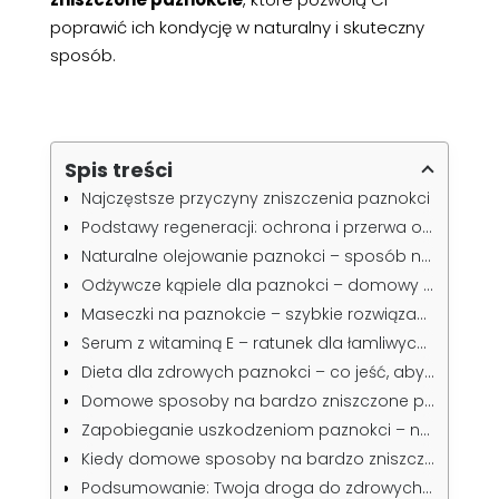
poprawić ich kondycję w naturalny i skuteczny
sposób.
Spis treści
Najczęstsze przyczyny zniszczenia paznokci
Podstawy regeneracji: ochrona i przerwa od chemii
Naturalne olejowanie paznokci – sposób na regenerację
Odżywcze kąpiele dla paznokci – domowy rytuał spa
Maseczki na paznokcie – szybkie rozwiązania domowe
Serum z witaminą E – ratunek dla łamliwych paznokci
Dieta dla zdrowych paznokci – co jeść, aby wspomóc regenerację?
Domowe sposoby na bardzo zniszczone paznokcie – czy działają na stałe?
Zapobieganie uszkodzeniom paznokci – nawyki, które warto wdrożyć
Kiedy domowe sposoby na bardzo zniszczone paznokcie nie wystarczą?
Podsumowanie: Twoja droga do zdrowych i pięknych paznokci