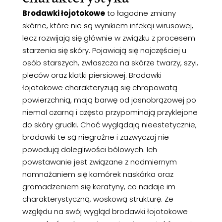
Brodawki łojotokowe
to łagodne zmiany
skórne, które nie są wynikiem infekcji wirusowej,
lecz rozwijają się głównie w związku z procesem
starzenia się skóry. Pojawiają się najczęściej u
osób starszych, zwłaszcza na skórze twarzy, szyi,
pleców oraz klatki piersiowej. Brodawki
łojotokowe charakteryzują się chropowatą
powierzchnią, mają barwę od jasnobrązowej po
niemal czarną i często przypominają przyklejone
do skóry grudki. Choć wyglądają nieestetycznie,
brodawki te są niegroźne i zazwyczaj nie
powodują dolegliwości bólowych. Ich
powstawanie jest związane z nadmiernym
namnażaniem się komórek naskórka oraz
gromadzeniem się keratyny, co nadaje im
charakterystyczną, woskową strukturę. Ze
względu na swój wygląd brodawki łojotokowe