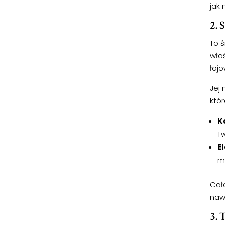
jak
2. 
To ś
właś
łoj
Jej
któr
K
Tw
E
m
Cał
nawi
3. 