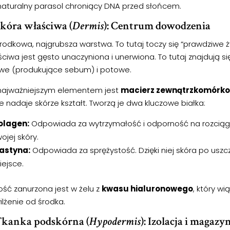
 naturalny parasol chroniący DNA przed słońcem.
Skóra właściwa (
Dermis
): Centrum dowodzenia
rodkowa, najgrubsza warstwa. To tutaj toczy się “prawdziwe ży
ciwa jest gęsto unaczyniona i unerwiona. To tutaj znajdują si
owe (produkujące sebum) i potowe.
 najważniejszym elementem jest
macierz zewnątrzkomórk
e nadaje skórze kształt. Tworzą je dwa kluczowe białka:
olagen:
Odpowiada za wytrzymałość i odporność na rozciągan
ojej skóry.
lastyna:
Odpowiada za sprężystość. Dzięki niej skóra po uszc
iejsce.
ość zanurzona jest w żelu z
kwasu hialuronowego
, który w
lżenie od środka.
Tkanka podskórna (
Hypodermis
): Izolacja i magazy