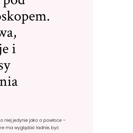
oskopem.
wa,
e i
sy
enia
o niej jedynie jako o powłoce –
re ma wyglądać ładnie, być