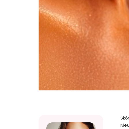
Skó
Nie