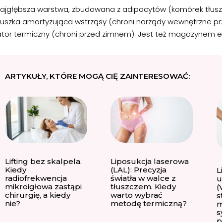
najgłębsza warstwa, zbudowana z adipocytów (komórek tłuszc
uszka amortyzująca wstrząsy (chroni narządy wewnętrzne prz
lator termiczny (chroni przed zimnem). Jest też magazynem e
ARTYKUŁY, KTÓRE MOGĄ CIĘ ZAINTERESOWAĆ:
Lifting bez skalpela.
Liposukcja laserowa
Kiedy
(LAL): Precyzja
L
radiofrekwencja
światła w walce z
u
mikroigłowa zastąpi
tłuszczem. Kiedy
(
chirurgię, a kiedy
warto wybrać
s
nie?
metodę termiczną?
m
s
p