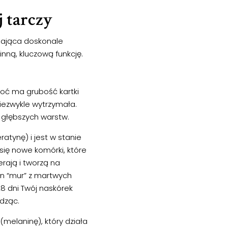
 tarczy
inająca doskonale
nną, kluczową funkcję.
Choć ma grubość kartki
iezwykle wytrzymała.
z głębszych warstw.
atynę) i jest w stanie
się nowe komórki, które
erają i tworzą na
ten “mur” z martwych
8 dni Twój naskórek
dząc.
melaninę), który działa