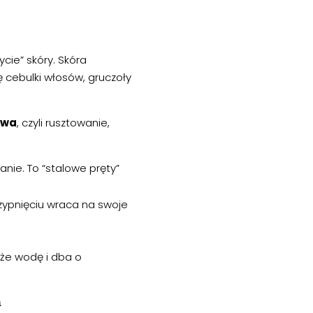
cie” skóry. Skóra
ę cebulki włosów, gruczoły
owa
, czyli rusztowanie,
ie. To “stalowe pręty”
zypnięciu wraca na swoje
iąże wodę i dba o
n