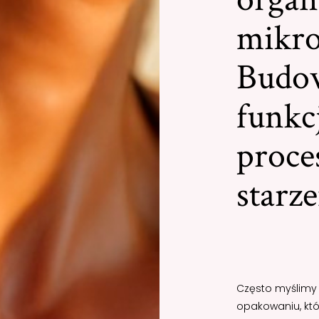
mikr
Budo
funkcj
proce
starz
Często myślimy 
opakowaniu, któ