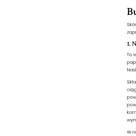
Bu
Skó
zap
1. 
To w
pap
Nask
Skł
cią
powo
pow
kom
wym
W n