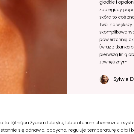
gładkie i opalo
zabiegi, by pop
skóra to coś zna
Twój największy 
skomplikowanyc
powierzchnię o
(wraz z tkanką p
pierwszą linią 
zewnętrznym.
Sylwia D
ra to tętniąca życiem fabryka, laboratorium chemiczne i sy
ustannie się odnawia, oddycha, reguluje temperaturę ciała i 