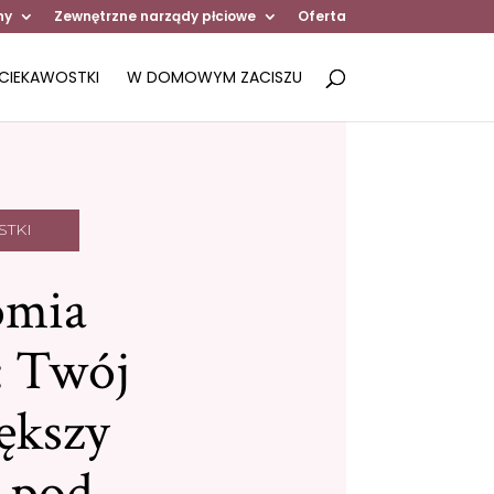
ny
Zewnętrzne narządy płciowe
Oferta
CIEKAWOSTKI
W DOMOWYM ZACISZU
STKI
omia
: Twój
ększy
 pod