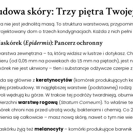
dowa skóry: Trzy piętra Twojej
ra nie jest jednolitą masą. To struktura warstwowa, przypom
rojektowany dom o trzech kondygnacjach. Każda z nich pełni i
Naskórek (
Epidermis
): Pancerz ochronny
arstwa zewnętrzna – ta, którą widzisz w lustrze i dotykasz. 
ieru (od 0,05 mm na powiekach do 1,5 mm na piętach), jest n
órek nie jest ukrwiony – tlen i substancje odżywcze czerpie 
ada się głównie z
keratynocytów
(komórek produkujących ker
głej przebudowy. W najgłębszej warstwie (podstawnej) rodzą 
li wędrują ku górze. W trakcie tej podróży twardnieją, obumi
ierzchni
warstwę rogową
(
Stratum Corneum
). To właśnie 
órek chroni nas przed utratą wody, bakteriami i chemią. Co 2
ienia się całkowicie – masz nową skórę, nawet o tym nie wie
askórku żyją też
melanocyty
– komórki produkujące barwnik (