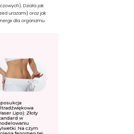
zowych). Działa jak
ed urazami) oraz jak
nergii dla organizmu.
iposukcja
ltradźwiękowa
Vaser Lipo): Złoty
tandard w
odelowaniu
ylwetki. Na czym
olega fenomen tej