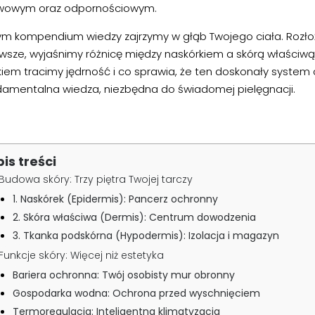
wowym oraz odpornościowym.
ym kompendium wiedzy zajrzymy w głąb Twojego ciała. Rozłoż
rwsze, wyjaśnimy różnicę między naskórkiem a skórą właściwą
kiem tracimy jędrność i co sprawia, że ten doskonały system
damentalna wiedza, niezbędna do świadomej pielęgnacji.
pis treści
Budowa skóry: Trzy piętra Twojej tarczy
1. Naskórek (Epidermis): Pancerz ochronny
2. Skóra właściwa (Dermis): Centrum dowodzenia
3. Tkanka podskórna (Hypodermis): Izolacja i magazyn
Funkcje skóry: Więcej niż estetyka
Bariera ochronna: Twój osobisty mur obronny
Gospodarka wodna: Ochrona przed wyschnięciem
Termoregulacja: Inteligentna klimatyzacja