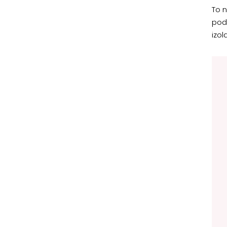
To 
pod
izo