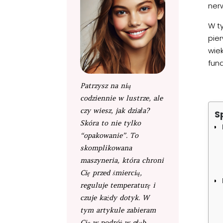
ner
W t
pie
wie
fun
Patrzysz na nią
codziennie w lustrze, ale
czy wiesz, jak działa?
S
Skóra to nie tylko
“opakowanie”. To
skomplikowana
maszyneria, która chroni
Cię przed śmiercią,
reguluje temperaturę i
czuje każdy dotyk. W
tym artykule zabieram
Cię w podróż w głąb