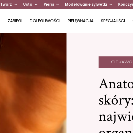
 Twarz
Usta
Piersi
Modelowanie sylwetki
Kończy
ZABIEGI
DOLEGLIWOŚCI
PIELĘGNACJA
SPECJALIŚCI
CIEKAWO
Anat
skóry
najwi
organ